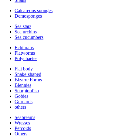
Snails
Calcareous sponges
Demosponges
Sea stars
Sea urchins
Sea cucumbers
Echiurans
Flatworms
Polychaetes
Flat body
Snake-shaped
Bizarre Forms
Blennies
Scorpionfish
Gobies
Gurnards
others
Seabreams
Wrasses
Percoids
Others