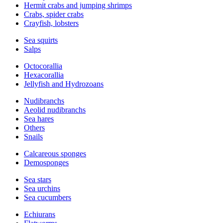
Hermit crabs and jumping shrimps
Crabs, spider crabs
Crayfish, lobsters
Sea squirts
Salps
Octocorallia
Hexacorallia
Jellyfish and Hydrozoans
Nudibranchs
Aeolid nudibranchs
Sea hares
Others
Snails
Calcareous sponges
Demosponges
Sea stars
Sea urchins
Sea cucumbers
Echiurans