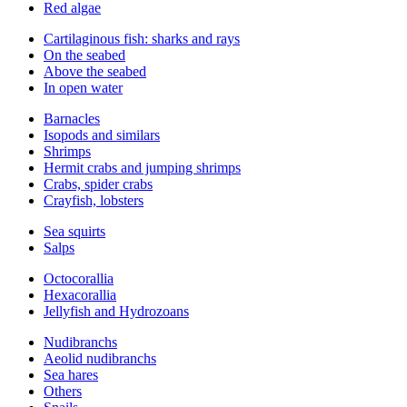
Red algae
Cartilaginous fish: sharks and rays
On the seabed
Above the seabed
In open water
Barnacles
Isopods and similars
Shrimps
Hermit crabs and jumping shrimps
Crabs, spider crabs
Crayfish, lobsters
Sea squirts
Salps
Octocorallia
Hexacorallia
Jellyfish and Hydrozoans
Nudibranchs
Aeolid nudibranchs
Sea hares
Others