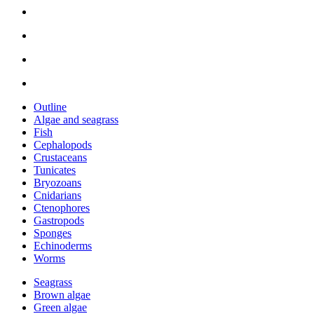
Outline
Algae and seagrass
Fish
Cephalopods
Crustaceans
Tunicates
Bryozoans
Cnidarians
Ctenophores
Gastropods
Sponges
Echinoderms
Worms
Seagrass
Brown algae
Green algae