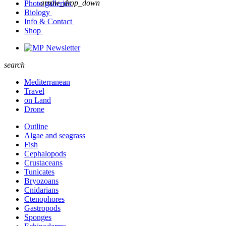
arrow_drop_down
Photo galleries
Biology
Info & Contact
Shop
Newsletter
search
Mediterranean
Travel
on Land
Drone
Outline
Algae and seagrass
Fish
Cephalopods
Crustaceans
Tunicates
Bryozoans
Cnidarians
Ctenophores
Gastropods
Sponges