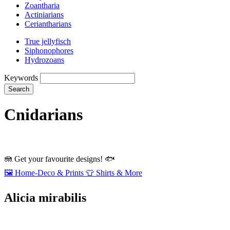
Zoantharia
Actiniarians
Ceriantharians
True jellyfisch
Siphonophores
Hydrozoans
Keywords
Search
Cnidarians
🪼
Get your favourite designs!
🐟
🖼️
Home‑Deco & Prints
👕
Shirts & More
Alicia mirabilis