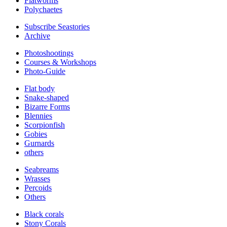
Flatworms
Polychaetes
Subscribe Seastories
Archive
Photoshootings
Courses & Workshops
Photo-Guide
Flat body
Snake-shaped
Bizarre Forms
Blennies
Scorpionfish
Gobies
Gurnards
others
Seabreams
Wrasses
Percoids
Others
Black corals
Stony Corals