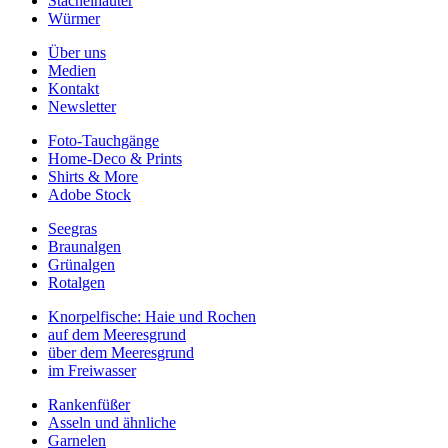
Stachelhäuter
Würmer
Über uns
Medien
Kontakt
Newsletter
Foto-Tauchgänge
Home-Deco & Prints
Shirts & More
Adobe Stock
Seegras
Braunalgen
Grünalgen
Rotalgen
Knorpelfische: Haie und Rochen
auf dem Meeresgrund
über dem Meeresgrund
im Freiwasser
Rankenfüßer
Asseln und ähnliche
Garnelen