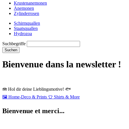
Krustenanemonen
Anemonen
Zylinderrosen
Schirmquallen
Staatsquallen
Hydrozoa
Suchbegriffe
Suchen
Bienvenue dans la newsletter !
🪼
Hol dir deine Lieblingsmotive!
🐟
🖼️
Home‑Deco & Prints
👕
Shirts & More
Bienvenue et merci...