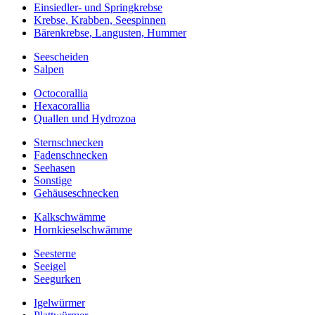
Einsiedler- und Springkrebse
Krebse, Krabben, Seespinnen
Bärenkrebse, Langusten, Hummer
Seescheiden
Salpen
Octocorallia
Hexacorallia
Quallen und Hydrozoa
Sternschnecken
Fadenschnecken
Seehasen
Sonstige
Gehäuseschnecken
Kalkschwämme
Hornkieselschwämme
Seesterne
Seeigel
Seegurken
Igelwürmer