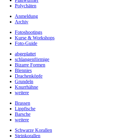
Plattwürmer
Polychäten
Anmeldung
Archiv
Fotoshootings
Kurse & Workshops
Foto-Guide
abgeplattet
schlangenförmige
Bizarre Formen
Blennies
Drachenköpfe
Grundeln
Knurrhähne
weitere
Brassen
Lippfische
Barsche
weitere
Schwarze Korallen
Steinkorallen