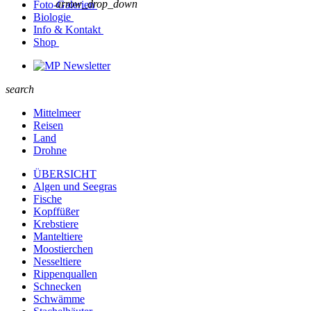
arrow_drop_down
Foto-Galerien
Biologie
Info & Kontakt
Shop
Newsletter
search
Mittelmeer
Reisen
Land
Drohne
ÜBERSICHT
Algen und Seegras
Fische
Kopffüßer
Krebstiere
Manteltiere
Moostierchen
Nesseltiere
Rippenquallen
Schnecken
Schwämme