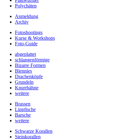
Plattwürmer
Polychäten
Anmeldung
Archiv
Fotoshootings
Kurse & Workshops
Foto-Guide
abgeplattet
schlangenförmige
Bizarre Formen
Blennies
Drachenköpfe
Grundeln
Knurrhähne
weitere
Brassen
Lippfische
Barsche
weitere
Schwarze Korallen
Steinkorallen