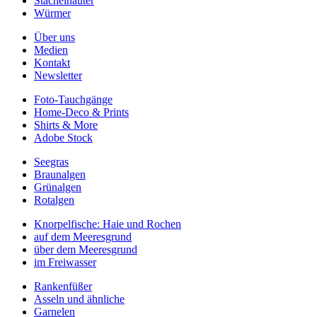
Stachelhäuter
Würmer
Über uns
Medien
Kontakt
Newsletter
Foto-Tauchgänge
Home-Deco & Prints
Shirts & More
Adobe Stock
Seegras
Braunalgen
Grünalgen
Rotalgen
Knorpelfische: Haie und Rochen
auf dem Meeresgrund
über dem Meeresgrund
im Freiwasser
Rankenfüßer
Asseln und ähnliche
Garnelen