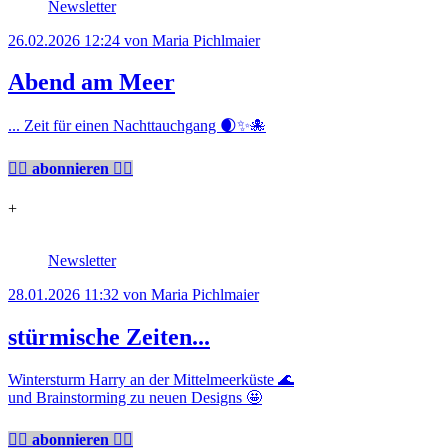
Newsletter
26.02.2026 12:24
von Maria Pichlmaier
Abend am Meer
... Zeit für einen Nachttauchgang 🌒✨🐙
👉🏼 abonnieren 👈🏼
+
Newsletter
28.01.2026 11:32
von Maria Pichlmaier
stürmische Zeiten...
Wintersturm Harry an der Mittelmeerküste 🌊
und Brainstorming zu neuen Designs 🤩
👉🏼 abonnieren 👈🏼