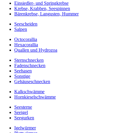
Einsiedler- und Springkrebse
Krebse, Krabben, Seespinnen
Bärenkrebse, Langusten, Hummer
Seescheiden
Salpen
Octocorallia
Hexacorallia
Quallen und Hydrozoa
Sternschnecken
Fadenschnecken
Seehasen
Sonstige
Gehäuseschnecken
Kalkschwämme
Hornkieselschwämme
Seesterne
Seeigel
Seegurken
Igelwürmer