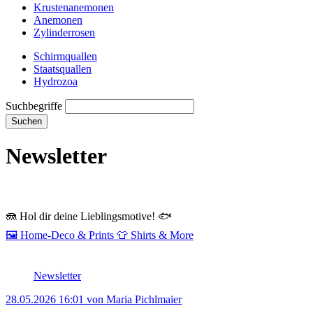
Krustenanemonen
Anemonen
Zylinderrosen
Schirmquallen
Staatsquallen
Hydrozoa
Suchbegriffe
Suchen
Newsletter
🪼
Hol dir deine Lieblingsmotive!
🐟
🖼️
Home‑Deco & Prints
👕
Shirts & More
Newsletter
28.05.2026 16:01
von Maria Pichlmaier