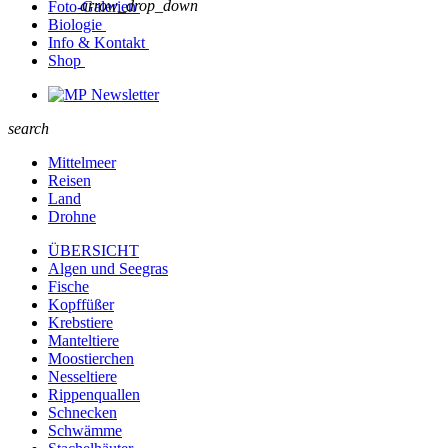
arrow_drop_down
Foto-Galerien
Biologie
Info & Kontakt
Shop
Newsletter
search
Mittelmeer
Reisen
Land
Drohne
ÜBERSICHT
Algen und Seegras
Fische
Kopffüßer
Krebstiere
Manteltiere
Moostierchen
Nesseltiere
Rippenquallen
Schnecken
Schwämme