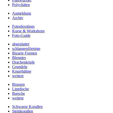
Plattwürmer
Polychäten
Anmeldung
Archiv
Fotoshootings
Kurse & Workshops
Foto-Guide
abgeplattet
schlangenförmige
Bizarre Formen
Blennies
Drachenköpfe
Grundeln
Knurrhähne
weitere
Brassen
Lippfische
Barsche
weitere
Schwarze Korallen
Steinkorallen