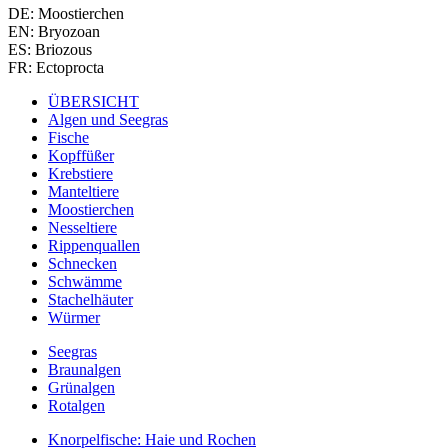
DE: Moostierchen
EN: Bryozoan
ES: Briozous
FR: Ectoprocta
ÜBERSICHT
Algen und Seegras
Fische
Kopffüßer
Krebstiere
Manteltiere
Moostierchen
Nesseltiere
Rippenquallen
Schnecken
Schwämme
Stachelhäuter
Würmer
Seegras
Braunalgen
Grünalgen
Rotalgen
Knorpelfische: Haie und Rochen