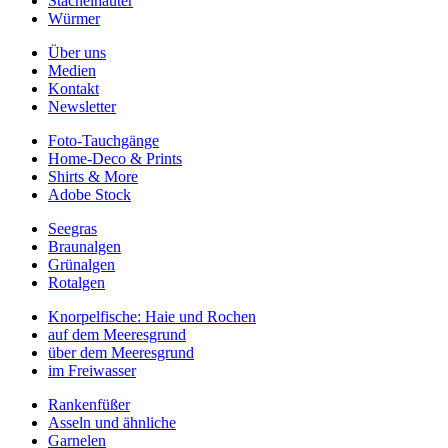
Stachelhäuter
Würmer
Über uns
Medien
Kontakt
Newsletter
Foto-Tauchgänge
Home-Deco & Prints
Shirts & More
Adobe Stock
Seegras
Braunalgen
Grünalgen
Rotalgen
Knorpelfische: Haie und Rochen
auf dem Meeresgrund
über dem Meeresgrund
im Freiwasser
Rankenfüßer
Asseln und ähnliche
Garnelen