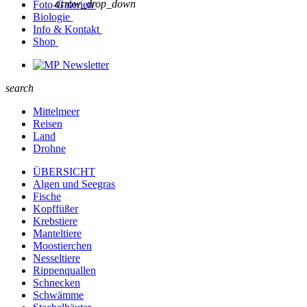
arrow_drop_down
Foto-Galerien
Biologie
Info & Kontakt
Shop
Newsletter
search
Mittelmeer
Reisen
Land
Drohne
ÜBERSICHT
Algen und Seegras
Fische
Kopffüßer
Krebstiere
Manteltiere
Moostierchen
Nesseltiere
Rippenquallen
Schnecken
Schwämme