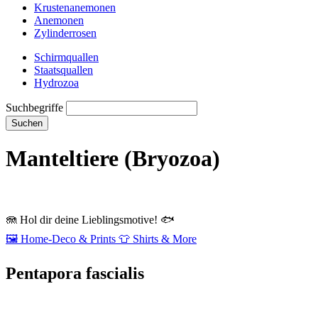
Krustenanemonen
Anemonen
Zylinderrosen
Schirmquallen
Staatsquallen
Hydrozoa
Suchbegriffe
Suchen
Manteltiere (Bryozoa)
🪼
Hol dir deine Lieblingsmotive!
🐟
🖼️
Home‑Deco & Prints
👕
Shirts & More
Pentapora fascialis