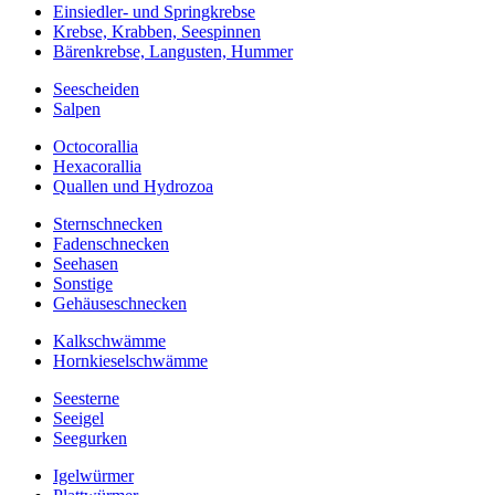
Einsiedler- und Springkrebse
Krebse, Krabben, Seespinnen
Bärenkrebse, Langusten, Hummer
Seescheiden
Salpen
Octocorallia
Hexacorallia
Quallen und Hydrozoa
Sternschnecken
Fadenschnecken
Seehasen
Sonstige
Gehäuseschnecken
Kalkschwämme
Hornkieselschwämme
Seesterne
Seeigel
Seegurken
Igelwürmer