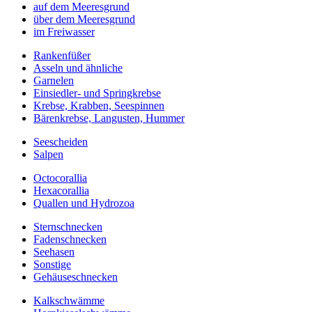
auf dem Meeresgrund
über dem Meeresgrund
im Freiwasser
Rankenfüßer
Asseln und ähnliche
Garnelen
Einsiedler- und Springkrebse
Krebse, Krabben, Seespinnen
Bärenkrebse, Langusten, Hummer
Seescheiden
Salpen
Octocorallia
Hexacorallia
Quallen und Hydrozoa
Sternschnecken
Fadenschnecken
Seehasen
Sonstige
Gehäuseschnecken
Kalkschwämme