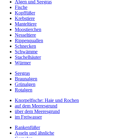
Algen und Seegras
Fische
Kopffüßer
Krebstiere
Manteltiere
Moostierchen
Nesseltiere
Rippenquallen
Schnecken
Schwämme
Stachelhäuter
Würmer
Seegras
Braunalgen
Grünalgen
Rotalgen
Knorpelfische: Haie und Rochen
auf dem Meeresgrund
über dem Meeresgrund
im Freiwasser
Rankenfüßer
Asseln und ähnliche