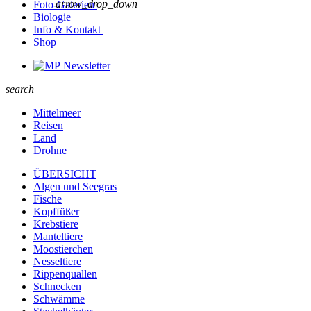
arrow_drop_down
Foto-Galerien
Biologie
Info & Kontakt
Shop
Newsletter
search
Mittelmeer
Reisen
Land
Drohne
ÜBERSICHT
Algen und Seegras
Fische
Kopffüßer
Krebstiere
Manteltiere
Moostierchen
Nesseltiere
Rippenquallen
Schnecken
Schwämme