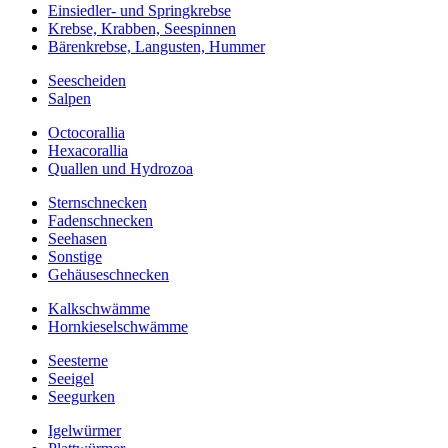
Einsiedler- und Springkrebse
Krebse, Krabben, Seespinnen
Bärenkrebse, Langusten, Hummer
Seescheiden
Salpen
Octocorallia
Hexacorallia
Quallen und Hydrozoa
Sternschnecken
Fadenschnecken
Seehasen
Sonstige
Gehäuseschnecken
Kalkschwämme
Hornkieselschwämme
Seesterne
Seeigel
Seegurken
Igelwürmer