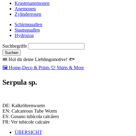
Krustenanemonen
Anemonen
Zylinderrosen
Schirmquallen
Staatsquallen
Hydrozoa
Suchbegriffe
Suchen
🪼
Hol dir deine Lieblingsmotive!
🐟
🖼️
Home‑Deco & Prints
👕
Shirts & More
Serpula sp.
DE: Kalkröhrenwurm
EN: Calcareous Tube Worm
ES: Gusano tubícola calcáreo
FR: Ver tubicole calcaire
ÜBERSICHT