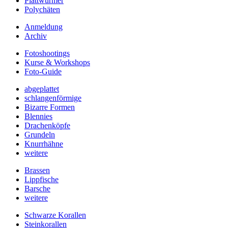
Plattwürmer
Polychäten
Anmeldung
Archiv
Fotoshootings
Kurse & Workshops
Foto-Guide
abgeplattet
schlangenförmige
Bizarre Formen
Blennies
Drachenköpfe
Grundeln
Knurrhähne
weitere
Brassen
Lippfische
Barsche
weitere
Schwarze Korallen
Steinkorallen