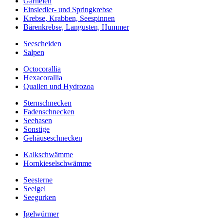
Garnelen
Einsiedler- und Springkrebse
Krebse, Krabben, Seespinnen
Bärenkrebse, Langusten, Hummer
Seescheiden
Salpen
Octocorallia
Hexacorallia
Quallen und Hydrozoa
Sternschnecken
Fadenschnecken
Seehasen
Sonstige
Gehäuseschnecken
Kalkschwämme
Hornkieselschwämme
Seesterne
Seeigel
Seegurken
Igelwürmer