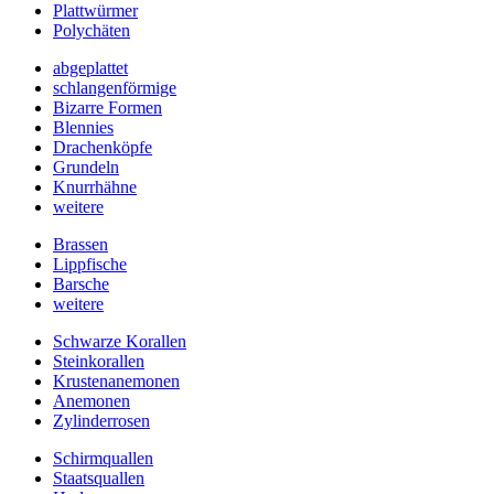
Plattwürmer
Polychäten
abgeplattet
schlangenförmige
Bizarre Formen
Blennies
Drachenköpfe
Grundeln
Knurrhähne
weitere
Brassen
Lippfische
Barsche
weitere
Schwarze Korallen
Steinkorallen
Krustenanemonen
Anemonen
Zylinderrosen
Schirmquallen
Staatsquallen