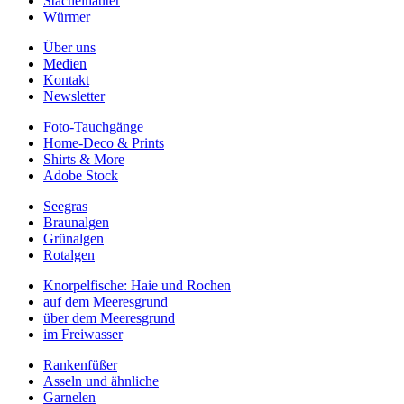
Stachelhäuter
Würmer
Über uns
Medien
Kontakt
Newsletter
Foto-Tauchgänge
Home-Deco & Prints
Shirts & More
Adobe Stock
Seegras
Braunalgen
Grünalgen
Rotalgen
Knorpelfische: Haie und Rochen
auf dem Meeresgrund
über dem Meeresgrund
im Freiwasser
Rankenfüßer
Asseln und ähnliche
Garnelen