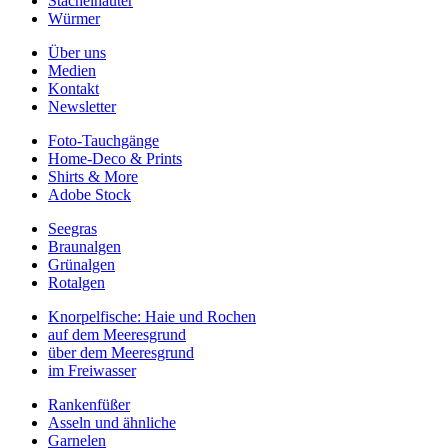
Stachelhäuter
Würmer
Über uns
Medien
Kontakt
Newsletter
Foto-Tauchgänge
Home-Deco & Prints
Shirts & More
Adobe Stock
Seegras
Braunalgen
Grünalgen
Rotalgen
Knorpelfische: Haie und Rochen
auf dem Meeresgrund
über dem Meeresgrund
im Freiwasser
Rankenfüßer
Asseln und ähnliche
Garnelen