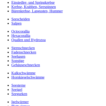
Einsiedler- und Springkrebse
Krebse, Krabben, Seespinnen
Bärenkrebse, Langusten, Hummer
Seescheiden
Salpen
Octocorallia
Hexacorallia
Quallen und Hydrozoa
Sternschnecken
Fadenschnecken
Seehasen
Sonstige
Gehäuseschnecken
Kalkschwämme
Hornkieselschwämme
Seesterne
Seeigel
Seegurken
Igelwürmer