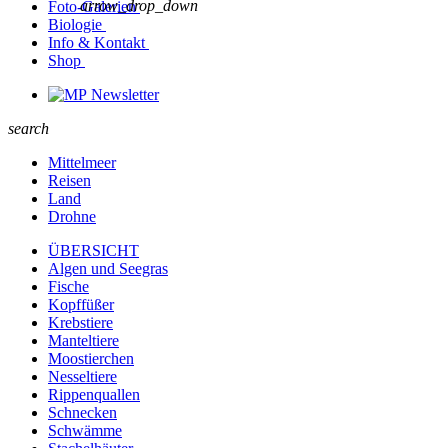
arrow_drop_down
Foto-Galerien
Biologie
Info & Kontakt
Shop
Newsletter
search
Mittelmeer
Reisen
Land
Drohne
ÜBERSICHT
Algen und Seegras
Fische
Kopffüßer
Krebstiere
Manteltiere
Moostierchen
Nesseltiere
Rippenquallen
Schnecken
Schwämme