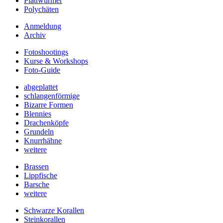
Plattwürmer
Polychäten
Anmeldung
Archiv
Fotoshootings
Kurse & Workshops
Foto-Guide
abgeplattet
schlangenförmige
Bizarre Formen
Blennies
Drachenköpfe
Grundeln
Knurrhähne
weitere
Brassen
Lippfische
Barsche
weitere
Schwarze Korallen
Steinkorallen