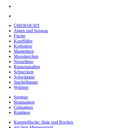
ÜBERSICHT
Algen und Seegras
Fische
Kopffüßer
Krebstiere
Manteltiere
Moostierchen
Nesseltiere
Rippenquallen
Schnecken
Schwämme
Stachelhäuter
Würmer
Seegras
Braunalgen
Grünalgen
Rotalgen
Knorpelfische: Haie und Rochen
auf dem Meeresgrund