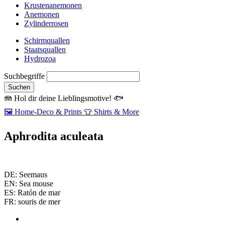
Krustenanemonen
Anemonen
Zylinderrosen
Schirmquallen
Staatsquallen
Hydrozoa
Suchbegriffe
Suchen
🪼
Hol dir deine Lieblingsmotive!
🐟
🖼️
Home‑Deco & Prints
👕
Shirts & More
Aphrodita aculeata
DE: Seemaus
EN: Sea mouse
ES: Ratón de mar
FR: souris de mer