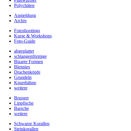
Plattwürmer
Polychäten
Anmeldung
Archiv
Fotoshootings
Kurse & Workshops
Foto-Guide
abgeplattet
schlangenförmige
Bizarre Formen
Blennies
Drachenköpfe
Grundeln
Knurrhähne
weitere
Brassen
Lippfische
Barsche
weitere
Schwarze Korallen
Steinkorallen