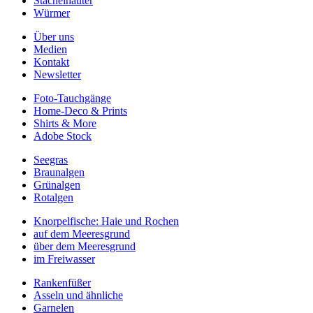
Stachelhäuter
Würmer
Über uns
Medien
Kontakt
Newsletter
Foto-Tauchgänge
Home-Deco & Prints
Shirts & More
Adobe Stock
Seegras
Braunalgen
Grünalgen
Rotalgen
Knorpelfische: Haie und Rochen
auf dem Meeresgrund
über dem Meeresgrund
im Freiwasser
Rankenfüßer
Asseln und ähnliche
Garnelen