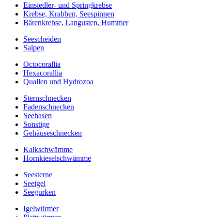
Einsiedler- und Springkrebse
Krebse, Krabben, Seespinnen
Bärenkrebse, Langusten, Hummer
Seescheiden
Salpen
Octocorallia
Hexacorallia
Quallen und Hydrozoa
Sternschnecken
Fadenschnecken
Seehasen
Sonstige
Gehäuseschnecken
Kalkschwämme
Hornkieselschwämme
Seesterne
Seeigel
Seegurken
Igelwürmer