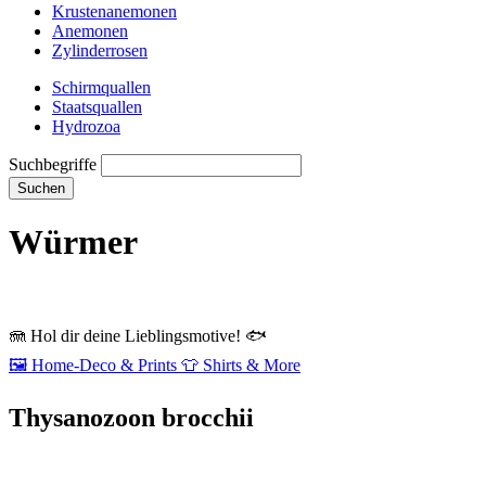
Krustenanemonen
Anemonen
Zylinderrosen
Schirmquallen
Staatsquallen
Hydrozoa
Suchbegriffe
Suchen
Würmer
🪼
Hol dir deine Lieblingsmotive!
🐟
🖼️
Home‑Deco & Prints
👕
Shirts & More
Thysanozoon brocchii