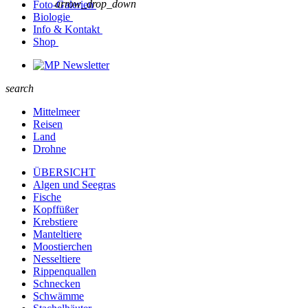
arrow_drop_down
Foto-Galerien
Biologie
Info & Kontakt
Shop
Newsletter
search
Mittelmeer
Reisen
Land
Drohne
ÜBERSICHT
Algen und Seegras
Fische
Kopffüßer
Krebstiere
Manteltiere
Moostierchen
Nesseltiere
Rippenquallen
Schnecken
Schwämme