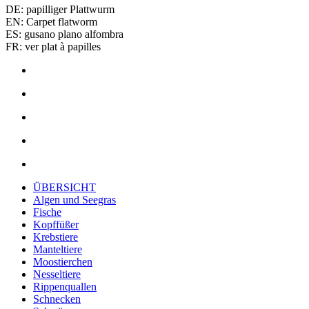
DE: papilliger Plattwurm
EN: Carpet flatworm
ES: gusano plano alfombra
FR: ver plat à papilles
ÜBERSICHT
Algen und Seegras
Fische
Kopffüßer
Krebstiere
Manteltiere
Moostierchen
Nesseltiere
Rippenquallen
Schnecken