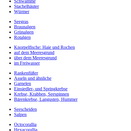
Schwämme
Stachelhäuter
Würmer
Seegras
Braunalgen
Grünalgen
Rotalgen
Knorpelfische: Haie und Rochen
auf dem Meeresgrund
über dem Meeresgrund
im Freiwasser
Rankenfüßer
Asseln und ähnliche
Garnelen
Einsiedler- und Springkrebse
Krebse, Krabben, Seespinnen
Bärenkrebse, Langusten, Hummer
Seescheiden
Salpen
Octocorallia
Hexacorallia