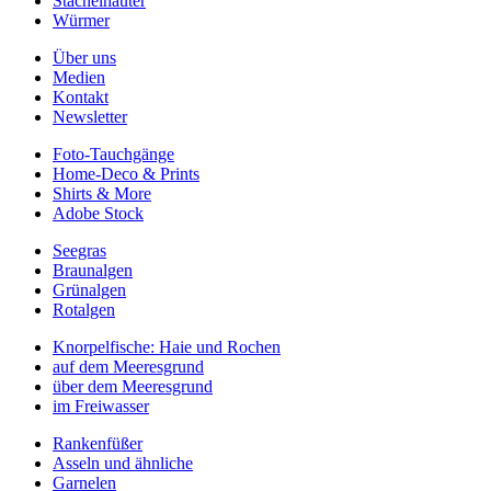
Stachelhäuter
Würmer
Über uns
Medien
Kontakt
Newsletter
Foto-Tauchgänge
Home-Deco & Prints
Shirts & More
Adobe Stock
Seegras
Braunalgen
Grünalgen
Rotalgen
Knorpelfische: Haie und Rochen
auf dem Meeresgrund
über dem Meeresgrund
im Freiwasser
Rankenfüßer
Asseln und ähnliche
Garnelen