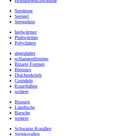
Hornkieselschwämme
Seesterne
Seeigel
Seegurken
Igelwürmer
Plattwürmer
Polychäten
abgeplattet
schlangenförmige
Bizarre Formen
Blennies
Drachenköpfe
Grundeln
Knurrhähne
weitere
Brassen
Lippfische
Barsche
weitere
Schwarze Korallen
Steinkorallen