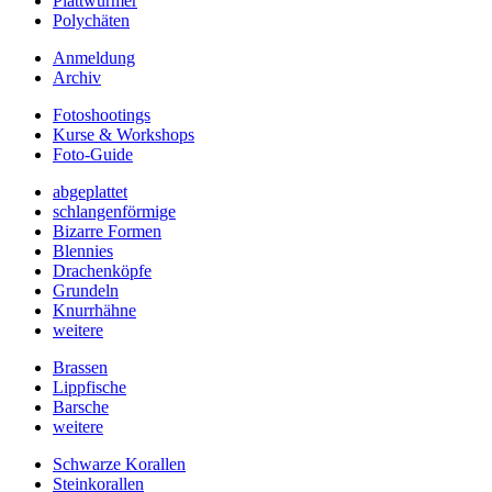
Plattwürmer
Polychäten
Anmeldung
Archiv
Fotoshootings
Kurse & Workshops
Foto-Guide
abgeplattet
schlangenförmige
Bizarre Formen
Blennies
Drachenköpfe
Grundeln
Knurrhähne
weitere
Brassen
Lippfische
Barsche
weitere
Schwarze Korallen
Steinkorallen