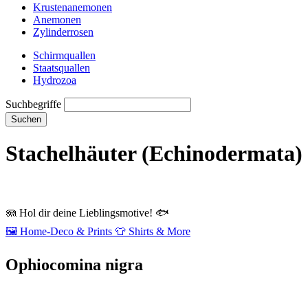
Krustenanemonen
Anemonen
Zylinderrosen
Schirmquallen
Staatsquallen
Hydrozoa
Suchbegriffe
Suchen
Stachelhäuter (Echinodermata)
🪼
Hol dir deine Lieblingsmotive!
🐟
🖼️
Home‑Deco & Prints
👕
Shirts & More
Ophiocomina nigra