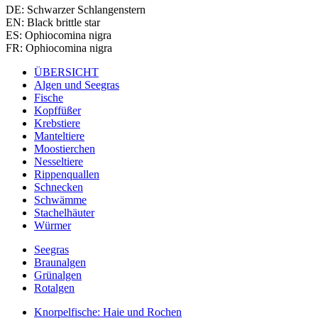
DE: Schwarzer Schlangenstern
EN: Black brittle star
ES: Ophiocomina nigra
FR: Ophiocomina nigra
ÜBERSICHT
Algen und Seegras
Fische
Kopffüßer
Krebstiere
Manteltiere
Moostierchen
Nesseltiere
Rippenquallen
Schnecken
Schwämme
Stachelhäuter
Würmer
Seegras
Braunalgen
Grünalgen
Rotalgen
Knorpelfische: Haie und Rochen