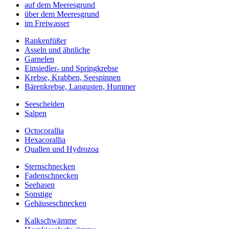
auf dem Meeresgrund
über dem Meeresgrund
im Freiwasser
Rankenfüßer
Asseln und ähnliche
Garnelen
Einsiedler- und Springkrebse
Krebse, Krabben, Seespinnen
Bärenkrebse, Langusten, Hummer
Seescheiden
Salpen
Octocorallia
Hexacorallia
Quallen und Hydrozoa
Sternschnecken
Fadenschnecken
Seehasen
Sonstige
Gehäuseschnecken
Kalkschwämme