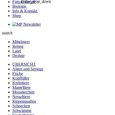
arrow_drop_down
Foto-Galerien
Biologie
Info & Kontakt
Shop
Newsletter
search
Mittelmeer
Reisen
Land
Drohne
ÜBERSICHT
Algen und Seegras
Fische
Kopffüßer
Krebstiere
Manteltiere
Moostierchen
Nesseltiere
Rippenquallen
Schnecken
Schwämme