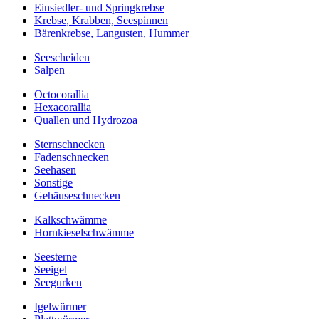
Einsiedler- und Springkrebse
Krebse, Krabben, Seespinnen
Bärenkrebse, Langusten, Hummer
Seescheiden
Salpen
Octocorallia
Hexacorallia
Quallen und Hydrozoa
Sternschnecken
Fadenschnecken
Seehasen
Sonstige
Gehäuseschnecken
Kalkschwämme
Hornkieselschwämme
Seesterne
Seeigel
Seegurken
Igelwürmer