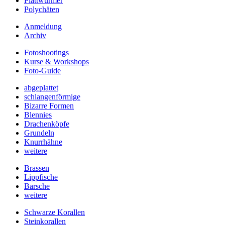
Plattwürmer
Polychäten
Anmeldung
Archiv
Fotoshootings
Kurse & Workshops
Foto-Guide
abgeplattet
schlangenförmige
Bizarre Formen
Blennies
Drachenköpfe
Grundeln
Knurrhähne
weitere
Brassen
Lippfische
Barsche
weitere
Schwarze Korallen
Steinkorallen