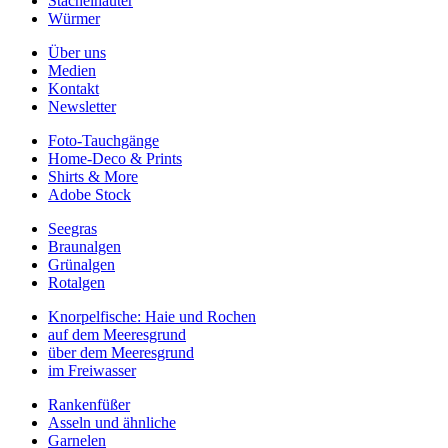
Stachelhäuter
Würmer
Über uns
Medien
Kontakt
Newsletter
Foto-Tauchgänge
Home-Deco & Prints
Shirts & More
Adobe Stock
Seegras
Braunalgen
Grünalgen
Rotalgen
Knorpelfische: Haie und Rochen
auf dem Meeresgrund
über dem Meeresgrund
im Freiwasser
Rankenfüßer
Asseln und ähnliche
Garnelen