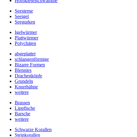
Hornkieselschwämme
Seesterne
Seeigel
Seegurken
Igelwürmer
Plattwürmer
Polychäten
abgeplattet
schlangenförmige
Bizarre Formen
Blennies
Drachenköpfe
Grundeln
Knurrhähne
weitere
Brassen
Lippfische
Barsche
weitere
Schwarze Korallen
Steinkorallen