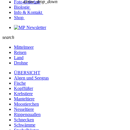
arrow_drop_down
Foto-Galerien
Biologie
Info & Kontakt
Shop
Newsletter
search
Mittelmeer
Reisen
Land
Drohne
ÜBERSICHT
Algen und Seegras
Fische
Kopffüßer
Krebstiere
Manteltiere
Moostierchen
Nesseltiere
Rippenquallen
Schnecken
Schwämme