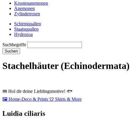
Krustenanemonen
Anemonen
Zylinderrosen
Schirmquallen
Staatsquallen
Hydrozoa
Suchbegriffe
Suchen
Stachelhäuter (Echinodermata)
🪼
Hol dir deine Lieblingsmotive!
🐟
🖼️
Home‑Deco & Prints
👕
Shirts & More
Luidia ciliaris