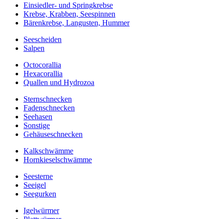
Einsiedler- und Springkrebse
Krebse, Krabben, Seespinnen
Bärenkrebse, Langusten, Hummer
Seescheiden
Salpen
Octocorallia
Hexacorallia
Quallen und Hydrozoa
Sternschnecken
Fadenschnecken
Seehasen
Sonstige
Gehäuseschnecken
Kalkschwämme
Hornkieselschwämme
Seesterne
Seeigel
Seegurken
Igelwürmer