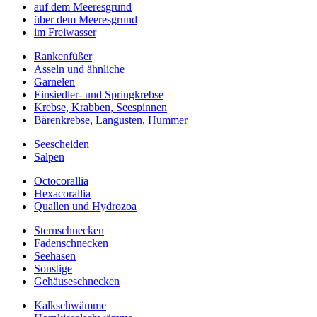
auf dem Meeresgrund
über dem Meeresgrund
im Freiwasser
Rankenfüßer
Asseln und ähnliche
Garnelen
Einsiedler- und Springkrebse
Krebse, Krabben, Seespinnen
Bärenkrebse, Langusten, Hummer
Seescheiden
Salpen
Octocorallia
Hexacorallia
Quallen und Hydrozoa
Sternschnecken
Fadenschnecken
Seehasen
Sonstige
Gehäuseschnecken
Kalkschwämme