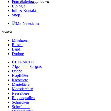
arrow_drop_down
Foto-Galerien
Biologie
Info & Kontakt
Shop
Newsletter
search
Mittelmeer
Reisen
Land
Drohne
ÜBERSICHT
Algen und Seegras
Fische
Kopffüßer
Krebstiere
Manteltiere
Moostierchen
Nesseltiere
Rippenquallen
Schnecken
Schwämme