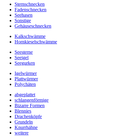
Sternschnecken
Fadenschnecken
Seehasen
Sonstige
Gehäuseschnecken
Kalkschwämme
Hornkieselschwämme
Seesterne
Seeigel
Seegurken
Igelwürmer
Plattwürmer
Polychäten
abgeplattet
schlangenförmige
Bizarre Formen
Blennies
Drachenköpfe
Grundeln
Knurrhähne
weitere