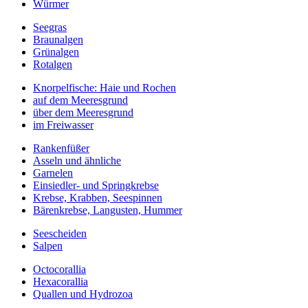
Würmer
Seegras
Braunalgen
Grünalgen
Rotalgen
Knorpelfische: Haie und Rochen
auf dem Meeresgrund
über dem Meeresgrund
im Freiwasser
Rankenfüßer
Asseln und ähnliche
Garnelen
Einsiedler- und Springkrebse
Krebse, Krabben, Seespinnen
Bärenkrebse, Langusten, Hummer
Seescheiden
Salpen
Octocorallia
Hexacorallia
Quallen und Hydrozoa