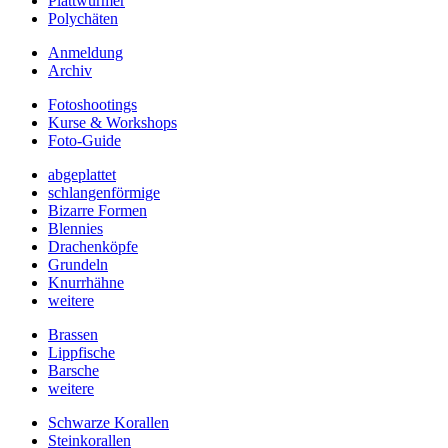
Plattwürmer
Polychäten
Anmeldung
Archiv
Fotoshootings
Kurse & Workshops
Foto-Guide
abgeplattet
schlangenförmige
Bizarre Formen
Blennies
Drachenköpfe
Grundeln
Knurrhähne
weitere
Brassen
Lippfische
Barsche
weitere
Schwarze Korallen
Steinkorallen