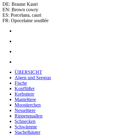
DE: Braune Kauri
EN: Brown cowry
ES: Porcelana, cauri
FR: Opocelaine souillée
ÜBERSICHT
Algen und Seegras
Fische
Kopffüßer
Krebstiere
Manteltiere
Moostierchen
Nesseltiere
Rippenquallen
Schnecken
Schwämme
Stachelhäuter