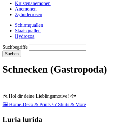
Krustenanemonen
Anemonen
Zylinderrosen
Schirmquallen
Staatsquallen
Hydrozoa
Suchbegriffe
Suchen
Schnecken (Gastropoda)
🪼
Hol dir deine Lieblingsmotive!
🐟
🖼️
Home‑Deco & Prints
👕
Shirts & More
Luria lurida