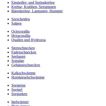
Einsiedler- und Springkrebse
Krebse, Krabben, Seespinnen
Bärenkrebse, Langusten, Hummer
Seescheiden
Salpen
Octocorallia
Hexacorallia
Quallen und Hydrozoa
Sternschnecken
Fadenschnecken
Seehasen
Sonstige
Gehäuseschnecken
Kalkschwämme
Hornkieselschwämme
Seesterne
Seeigel
Seegurken
Igelwürmer