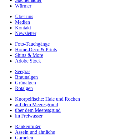
Stachelhäuter
Würmer
Über uns
Medien
Kontakt
Newsletter
Foto-Tauchgänge
Home-Deco & Prints
Shirts & More
Adobe Stock
Seegras
Braunalgen
Grünalgen
Rotalgen
Knorpelfische: Haie und Rochen
auf dem Meeresgrund
über dem Meeresgrund
im Freiwasser
Rankenfüßer
Asseln und ähnliche
Garnelen