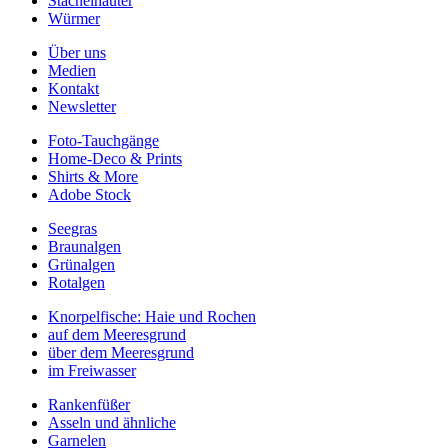
Stachelhäuter
Würmer
Über uns
Medien
Kontakt
Newsletter
Foto-Tauchgänge
Home-Deco & Prints
Shirts & More
Adobe Stock
Seegras
Braunalgen
Grünalgen
Rotalgen
Knorpelfische: Haie und Rochen
auf dem Meeresgrund
über dem Meeresgrund
im Freiwasser
Rankenfüßer
Asseln und ähnliche
Garnelen