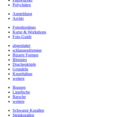
Plattwürmer
Polychäten
Anmeldung
Archiv
Fotoshootings
Kurse & Workshops
Foto-Guide
abgeplattet
schlangenförmige
Bizarre Formen
Blennies
Drachenköpfe
Grundeln
Knurrhähne
weitere
Brassen
Lippfische
Barsche
weitere
Schwarze Korallen
Steinkorallen