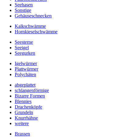
Seehasen
Sonstige
Gehäuseschnecken
Kalkschwämme
Hornkieselschwämme
Seesterne
Seeigel
Seegurken
Igelwürmer
Plattwürmer
Polychäten
abgeplattet
schlangenförmige
Bizarre Formen
Blennies
Drachenköpfe
Grundeln
Knurrhähne
weitere
Brassen