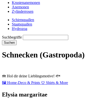
Krustenanemonen
Anemonen
Zylinderrosen
Schirmquallen
Staatsquallen
Hydrozoa
Suchbegriffe
Suchen
Schnecken (Gastropoda)
🪼
Hol dir deine Lieblingsmotive!
🐟
🖼️
Home‑Deco & Prints
👕
Shirts & More
Elysia margaritae