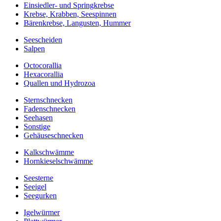
Einsiedler- und Springkrebse
Krebse, Krabben, Seespinnen
Bärenkrebse, Langusten, Hummer
Seescheiden
Salpen
Octocorallia
Hexacorallia
Quallen und Hydrozoa
Sternschnecken
Fadenschnecken
Seehasen
Sonstige
Gehäuseschnecken
Kalkschwämme
Hornkieselschwämme
Seesterne
Seeigel
Seegurken
Igelwürmer