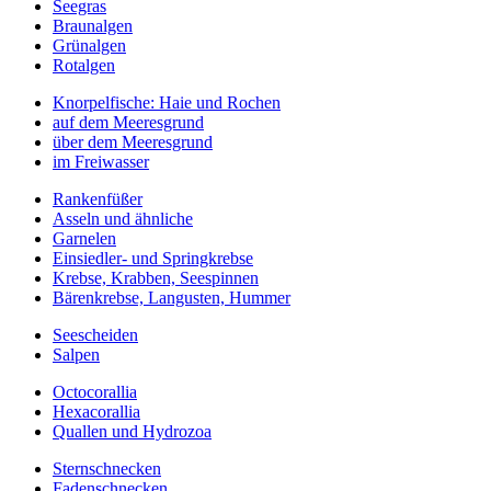
Seegras
Braunalgen
Grünalgen
Rotalgen
Knorpelfische: Haie und Rochen
auf dem Meeresgrund
über dem Meeresgrund
im Freiwasser
Rankenfüßer
Asseln und ähnliche
Garnelen
Einsiedler- und Springkrebse
Krebse, Krabben, Seespinnen
Bärenkrebse, Langusten, Hummer
Seescheiden
Salpen
Octocorallia
Hexacorallia
Quallen und Hydrozoa
Sternschnecken
Fadenschnecken