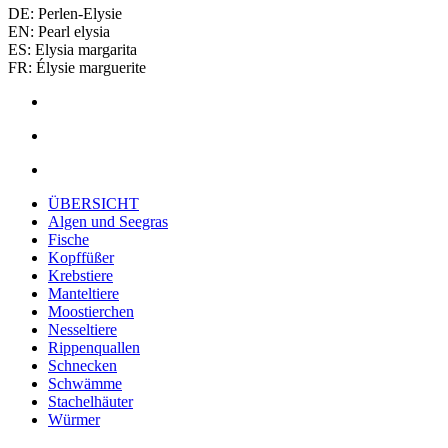
DE: Perlen-Elysie
EN: Pearl elysia
ES: Elysia margarita
FR: Élysie marguerite
ÜBERSICHT
Algen und Seegras
Fische
Kopffüßer
Krebstiere
Manteltiere
Moostierchen
Nesseltiere
Rippenquallen
Schnecken
Schwämme
Stachelhäuter
Würmer