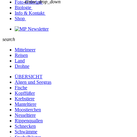
arrow_drop_down
Foto-Galerien
Biologie
Info & Kontakt
Shop
Newsletter
search
Mittelmeer
Reisen
Land
Drohne
ÜBERSICHT
Algen und Seegras
Fische
Kopffüßer
Krebstiere
Manteltiere
Moostierchen
Nesseltiere
Rippenquallen
Schnecken
Schwämme