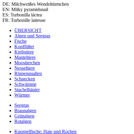
DE: Milchweißes Wendeltürmchen
EN: Milky pyramidsnail
ES: Turbonilla láctea
FR: Turbonille laiteuse
ÜBERSICHT
Algen und Seegras
Fische
Kopffüßer
Krebstiere
Manteltiere
Moostierchen
Nesseltiere
Rippenquallen
Schnecken
Schwämme
Stachelhäuter
Würmer
Seegras
Braunalgen
Grünalgen
Rotalgen
Knorpelfische: Haie und Rochen