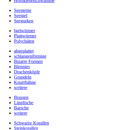
Hornkieselschwämme
Seesterne
Seeigel
Seegurken
Igelwürmer
Plattwürmer
Polychäten
abgeplattet
schlangenförmige
Bizarre Formen
Blennies
Drachenköpfe
Grundeln
Knurrhähne
weitere
Brassen
Lippfische
Barsche
weitere
Schwarze Korallen
Steinkorallen