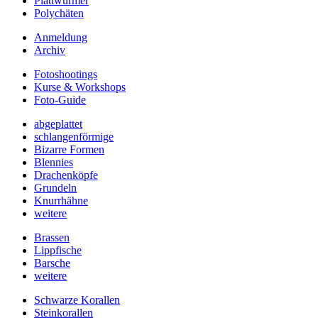
Plattwürmer
Polychäten
Anmeldung
Archiv
Fotoshootings
Kurse & Workshops
Foto-Guide
abgeplattet
schlangenförmige
Bizarre Formen
Blennies
Drachenköpfe
Grundeln
Knurrhähne
weitere
Brassen
Lippfische
Barsche
weitere
Schwarze Korallen
Steinkorallen