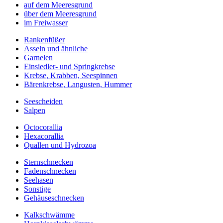
auf dem Meeresgrund
über dem Meeresgrund
im Freiwasser
Rankenfüßer
Asseln und ähnliche
Garnelen
Einsiedler- und Springkrebse
Krebse, Krabben, Seespinnen
Bärenkrebse, Langusten, Hummer
Seescheiden
Salpen
Octocorallia
Hexacorallia
Quallen und Hydrozoa
Sternschnecken
Fadenschnecken
Seehasen
Sonstige
Gehäuseschnecken
Kalkschwämme