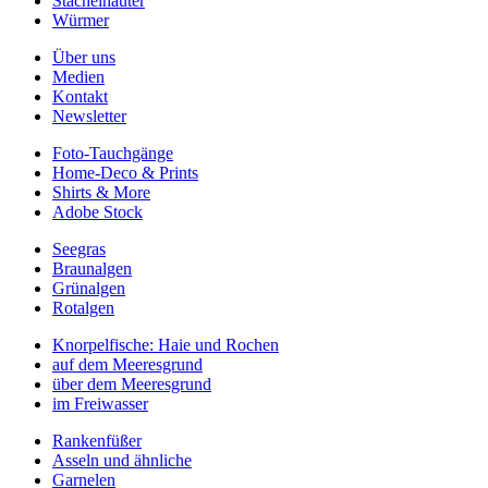
Stachelhäuter
Würmer
Über uns
Medien
Kontakt
Newsletter
Foto-Tauchgänge
Home-Deco & Prints
Shirts & More
Adobe Stock
Seegras
Braunalgen
Grünalgen
Rotalgen
Knorpelfische: Haie und Rochen
auf dem Meeresgrund
über dem Meeresgrund
im Freiwasser
Rankenfüßer
Asseln und ähnliche
Garnelen