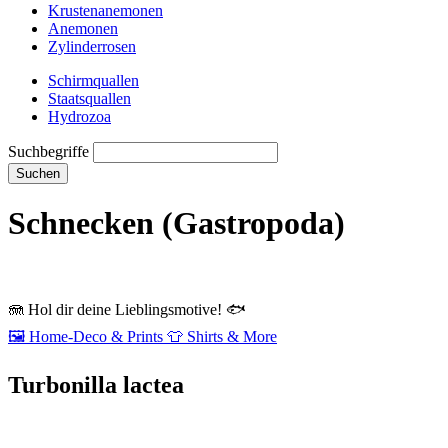
Krustenanemonen
Anemonen
Zylinderrosen
Schirmquallen
Staatsquallen
Hydrozoa
Suchbegriffe
Suchen
Schnecken (Gastropoda)
🪼
Hol dir deine Lieblingsmotive!
🐟
🖼️
Home‑Deco & Prints
👕
Shirts & More
Turbonilla lactea