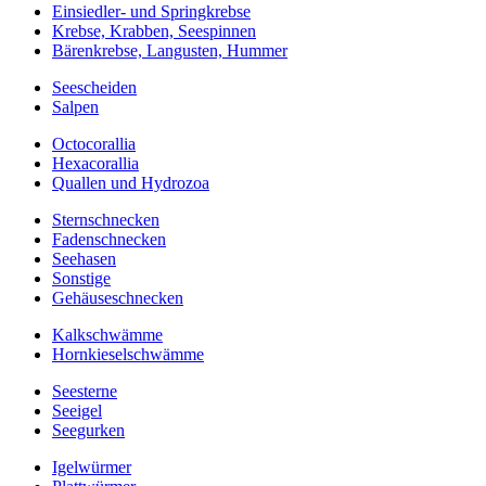
Einsiedler- und Springkrebse
Krebse, Krabben, Seespinnen
Bärenkrebse, Langusten, Hummer
Seescheiden
Salpen
Octocorallia
Hexacorallia
Quallen und Hydrozoa
Sternschnecken
Fadenschnecken
Seehasen
Sonstige
Gehäuseschnecken
Kalkschwämme
Hornkieselschwämme
Seesterne
Seeigel
Seegurken
Igelwürmer