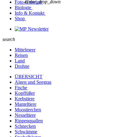
arrow_drop_down
Foto-Galerien
Biologie
Info & Kontakt
Shop
Newsletter
search
Mittelmeer
Reisen
Land
Drohne
ÜBERSICHT
Algen und Seegras
Fische
Kopffüßer
Krebstiere
Manteltiere
Moostierchen
Nesseltiere
Rippenquallen
Schnecken
Schwämme