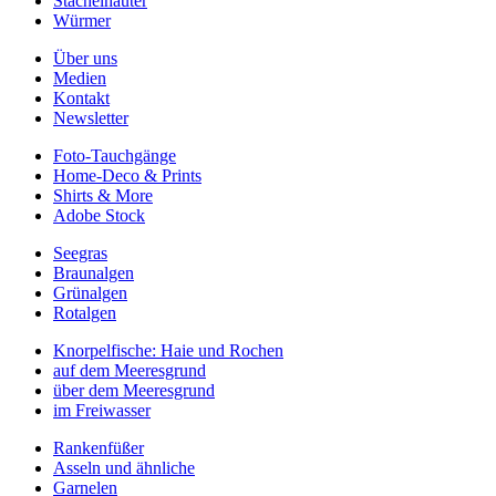
Stachelhäuter
Würmer
Über uns
Medien
Kontakt
Newsletter
Foto-Tauchgänge
Home-Deco & Prints
Shirts & More
Adobe Stock
Seegras
Braunalgen
Grünalgen
Rotalgen
Knorpelfische: Haie und Rochen
auf dem Meeresgrund
über dem Meeresgrund
im Freiwasser
Rankenfüßer
Asseln und ähnliche
Garnelen