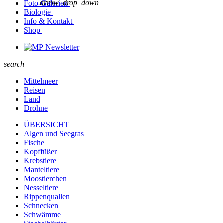
arrow_drop_down
Foto-Galerien
Biologie
Info & Kontakt
Shop
Newsletter
search
Mittelmeer
Reisen
Land
Drohne
ÜBERSICHT
Algen und Seegras
Fische
Kopffüßer
Krebstiere
Manteltiere
Moostierchen
Nesseltiere
Rippenquallen
Schnecken
Schwämme