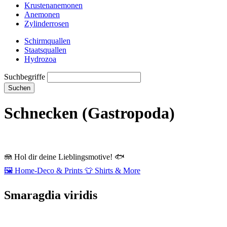
Krustenanemonen
Anemonen
Zylinderrosen
Schirmquallen
Staatsquallen
Hydrozoa
Suchbegriffe
Suchen
Schnecken (Gastropoda)
🪼
Hol dir deine Lieblingsmotive!
🐟
🖼️
Home‑Deco & Prints
👕
Shirts & More
Smaragdia viridis