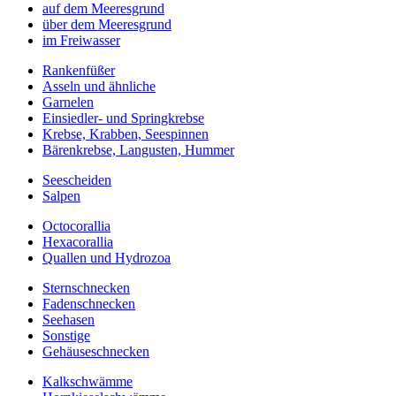
auf dem Meeresgrund
über dem Meeresgrund
im Freiwasser
Rankenfüßer
Asseln und ähnliche
Garnelen
Einsiedler- und Springkrebse
Krebse, Krabben, Seespinnen
Bärenkrebse, Langusten, Hummer
Seescheiden
Salpen
Octocorallia
Hexacorallia
Quallen und Hydrozoa
Sternschnecken
Fadenschnecken
Seehasen
Sonstige
Gehäuseschnecken
Kalkschwämme