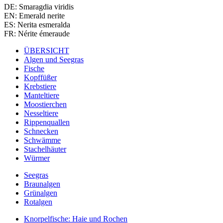
DE: Smaragdia viridis
EN: Emerald nerite
ES: Nerita esmeralda
FR: Nérite émeraude
ÜBERSICHT
Algen und Seegras
Fische
Kopffüßer
Krebstiere
Manteltiere
Moostierchen
Nesseltiere
Rippenquallen
Schnecken
Schwämme
Stachelhäuter
Würmer
Seegras
Braunalgen
Grünalgen
Rotalgen
Knorpelfische: Haie und Rochen