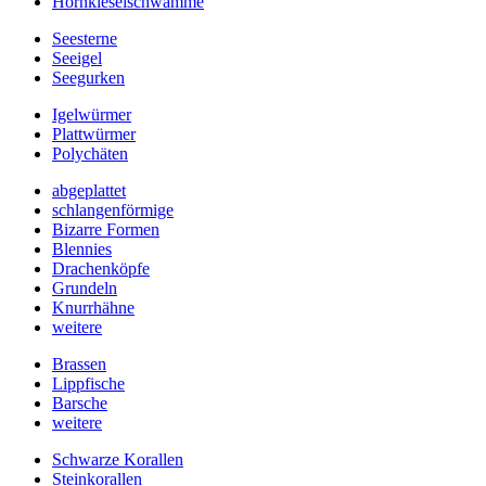
Hornkieselschwämme
Seesterne
Seeigel
Seegurken
Igelwürmer
Plattwürmer
Polychäten
abgeplattet
schlangenförmige
Bizarre Formen
Blennies
Drachenköpfe
Grundeln
Knurrhähne
weitere
Brassen
Lippfische
Barsche
weitere
Schwarze Korallen
Steinkorallen