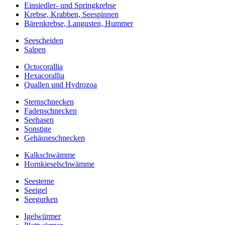
Einsiedler- und Springkrebse
Krebse, Krabben, Seespinnen
Bärenkrebse, Langusten, Hummer
Seescheiden
Salpen
Octocorallia
Hexacorallia
Quallen und Hydrozoa
Sternschnecken
Fadenschnecken
Seehasen
Sonstige
Gehäuseschnecken
Kalkschwämme
Hornkieselschwämme
Seesterne
Seeigel
Seegurken
Igelwürmer