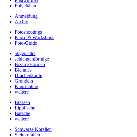
Plattwürmer
Polychäten
Anmeldung
Archiv
Fotoshootings
Kurse & Workshops
Foto-Guide
abgeplattet
schlangenförmige
Bizarre Formen
Blennies
Drachenköpfe
Grundeln
Knurrhähne
weitere
Brassen
Lippfische
Barsche
weitere
Schwarze Korallen
Steinkorallen