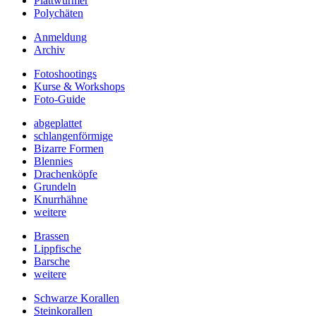
Plattwürmer
Polychäten
Anmeldung
Archiv
Fotoshootings
Kurse & Workshops
Foto-Guide
abgeplattet
schlangenförmige
Bizarre Formen
Blennies
Drachenköpfe
Grundeln
Knurrhähne
weitere
Brassen
Lippfische
Barsche
weitere
Schwarze Korallen
Steinkorallen