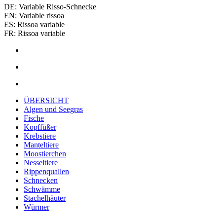
DE: Variable Risso-Schnecke
EN: Variable rissoa
ES: Rissoa variable
FR: Rissoa variable
ÜBERSICHT
Algen und Seegras
Fische
Kopffüßer
Krebstiere
Manteltiere
Moostierchen
Nesseltiere
Rippenquallen
Schnecken
Schwämme
Stachelhäuter
Würmer