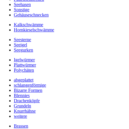
Seehasen
Sonstige
Gehäuseschnecken
Kalkschwämme
Hornkieselschwämme
Seesterne
Seeigel
Seegurken
Igelwürmer
Plattwürmer
Polychäten
abgeplattet
schlangenförmige
Bizarre Formen
Blennies
Drachenköpfe
Grundeln
Knurrhähne
weitere
Brassen