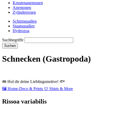
Krustenanemonen
Anemonen
Zylinderrosen
Schirmquallen
Staatsquallen
Hydrozoa
Suchbegriffe
Suchen
Schnecken (Gastropoda)
🪼
Hol dir deine Lieblingsmotive!
🐟
🖼️
Home‑Deco & Prints
👕
Shirts & More
Rissoa variabilis