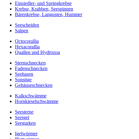
Einsiedler- und Springkrebse
Krebse, Krabben, Seespinnen
Bärenkrebse, Langusten, Hummer
Seescheiden
Salpen
Octocorallia
Hexacorallia
Quallen und Hydrozoa
Sternschnecken
Fadenschnecken
Seehasen
Sonstige
Gehäuseschnecken
Kalkschwämme
Hornkieselschwämme
Seesterne
Seeigel
Seegurken
Igelwürmer