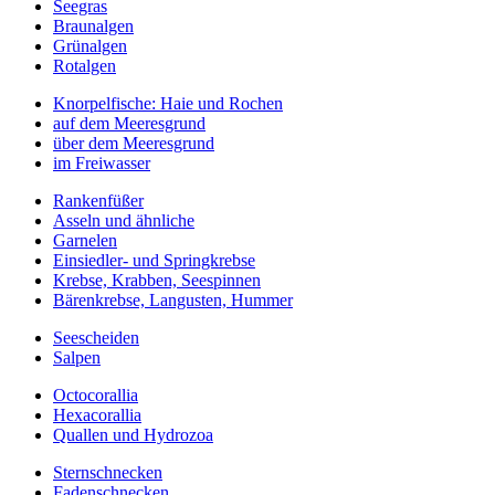
Seegras
Braunalgen
Grünalgen
Rotalgen
Knorpelfische: Haie und Rochen
auf dem Meeresgrund
über dem Meeresgrund
im Freiwasser
Rankenfüßer
Asseln und ähnliche
Garnelen
Einsiedler- und Springkrebse
Krebse, Krabben, Seespinnen
Bärenkrebse, Langusten, Hummer
Seescheiden
Salpen
Octocorallia
Hexacorallia
Quallen und Hydrozoa
Sternschnecken
Fadenschnecken