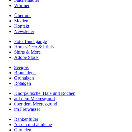
Stachelhäuter
Würmer
Über uns
Medien
Kontakt
Newsletter
Foto-Tauchgänge
Home-Deco & Prints
Shirts & More
Adobe Stock
Seegras
Braunalgen
Grünalgen
Rotalgen
Knorpelfische: Haie und Rochen
auf dem Meeresgrund
über dem Meeresgrund
im Freiwasser
Rankenfüßer
Asseln und ähnliche
Garnelen