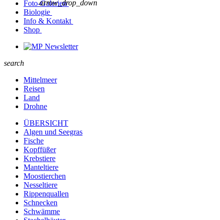
arrow_drop_down
Foto-Galerien
Biologie
Info & Kontakt
Shop
Newsletter
search
Mittelmeer
Reisen
Land
Drohne
ÜBERSICHT
Algen und Seegras
Fische
Kopffüßer
Krebstiere
Manteltiere
Moostierchen
Nesseltiere
Rippenquallen
Schnecken
Schwämme