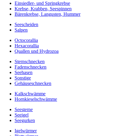
Einsiedler- und Springkrebse
Krebse, Krabben, Seespinnen
Bärenkrebse, Langusten, Hummer
Seescheiden
Salpen
Octocorallia
Hexacorallia
Quallen und Hydrozoa
Sternschnecken
Fadenschnecken
Seehasen
Sonstige
Gehäuseschnecken
Kalkschwämme
Hornkieselschwämme
Seesterne
Seeigel
Seegurken
Igelwürmer