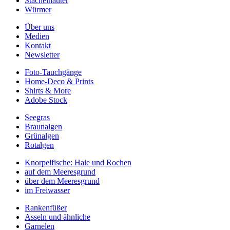
Stachelhäuter
Würmer
Über uns
Medien
Kontakt
Newsletter
Foto-Tauchgänge
Home-Deco & Prints
Shirts & More
Adobe Stock
Seegras
Braunalgen
Grünalgen
Rotalgen
Knorpelfische: Haie und Rochen
auf dem Meeresgrund
über dem Meeresgrund
im Freiwasser
Rankenfüßer
Asseln und ähnliche
Garnelen