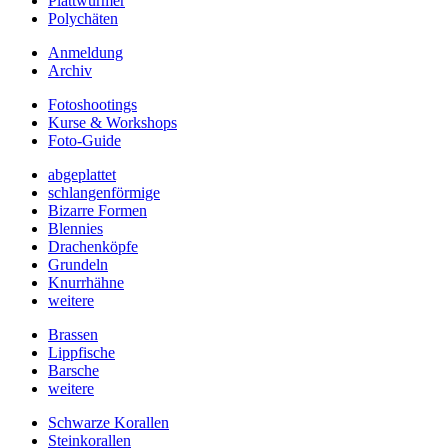
Plattwürmer
Polychäten
Anmeldung
Archiv
Fotoshootings
Kurse & Workshops
Foto-Guide
abgeplattet
schlangenförmige
Bizarre Formen
Blennies
Drachenköpfe
Grundeln
Knurrhähne
weitere
Brassen
Lippfische
Barsche
weitere
Schwarze Korallen
Steinkorallen