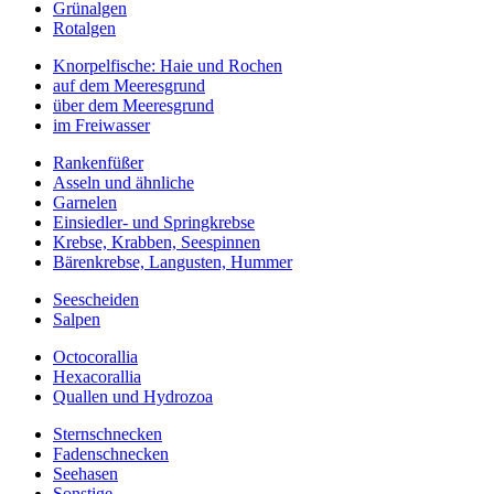
Grünalgen
Rotalgen
Knorpelfische: Haie und Rochen
auf dem Meeresgrund
über dem Meeresgrund
im Freiwasser
Rankenfüßer
Asseln und ähnliche
Garnelen
Einsiedler- und Springkrebse
Krebse, Krabben, Seespinnen
Bärenkrebse, Langusten, Hummer
Seescheiden
Salpen
Octocorallia
Hexacorallia
Quallen und Hydrozoa
Sternschnecken
Fadenschnecken
Seehasen
Sonstige