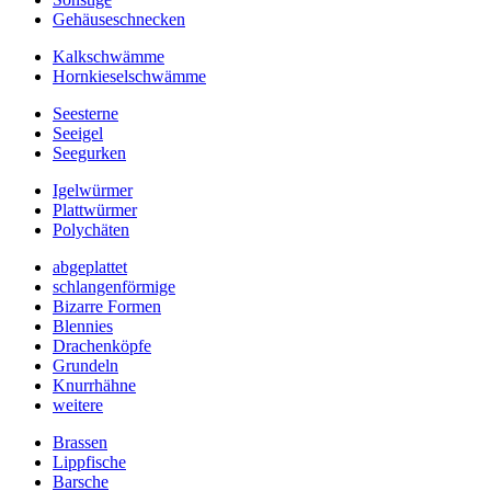
Gehäuseschnecken
Kalkschwämme
Hornkieselschwämme
Seesterne
Seeigel
Seegurken
Igelwürmer
Plattwürmer
Polychäten
abgeplattet
schlangenförmige
Bizarre Formen
Blennies
Drachenköpfe
Grundeln
Knurrhähne
weitere
Brassen
Lippfische
Barsche