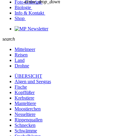
arrow_drop_down
Foto-Galerien
Biologie
Info & Kontakt
Shop
Newsletter
search
Mittelmeer
Reisen
Land
Drohne
ÜBERSICHT
Algen und Seegras
Fische
Kopffüßer
Krebstiere
Manteltiere
Moostierchen
Nesseltiere
Rippenquallen
Schnecken
Schwämme