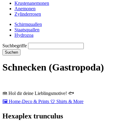
Krustenanemonen
Anemonen
Zylinderrosen
Schirmquallen
Staatsquallen
Hydrozoa
Suchbegriffe
Suchen
Schnecken (Gastropoda)
🪼
Hol dir deine Lieblingsmotive!
🐟
🖼️
Home‑Deco & Prints
👕
Shirts & More
Hexaplex trunculus