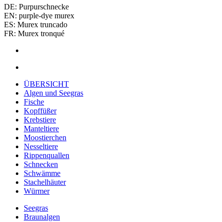
DE: Purpurschnecke
EN: purple-dye murex
ES: Murex truncado
FR: Murex tronqué
ÜBERSICHT
Algen und Seegras
Fische
Kopffüßer
Krebstiere
Manteltiere
Moostierchen
Nesseltiere
Rippenquallen
Schnecken
Schwämme
Stachelhäuter
Würmer
Seegras
Braunalgen