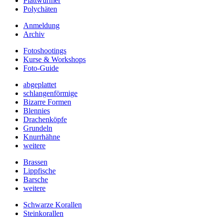
Plattwürmer
Polychäten
Anmeldung
Archiv
Fotoshootings
Kurse & Workshops
Foto-Guide
abgeplattet
schlangenförmige
Bizarre Formen
Blennies
Drachenköpfe
Grundeln
Knurrhähne
weitere
Brassen
Lippfische
Barsche
weitere
Schwarze Korallen
Steinkorallen