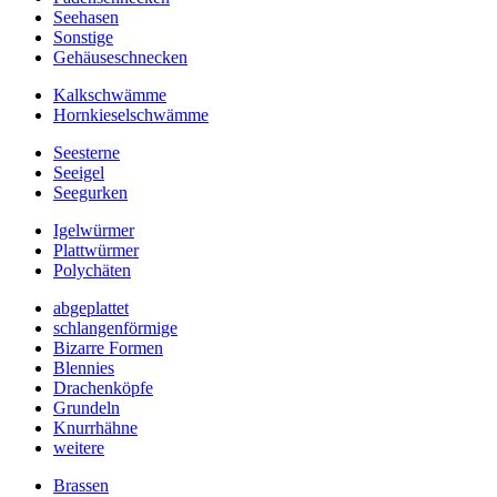
Seehasen
Sonstige
Gehäuseschnecken
Kalkschwämme
Hornkieselschwämme
Seesterne
Seeigel
Seegurken
Igelwürmer
Plattwürmer
Polychäten
abgeplattet
schlangenförmige
Bizarre Formen
Blennies
Drachenköpfe
Grundeln
Knurrhähne
weitere
Brassen