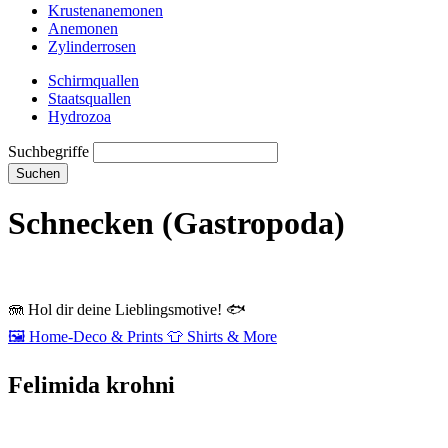
Krustenanemonen
Anemonen
Zylinderrosen
Schirmquallen
Staatsquallen
Hydrozoa
Suchbegriffe
Suchen
Schnecken (Gastropoda)
🪼
Hol dir deine Lieblingsmotive!
🐟
🖼️
Home‑Deco & Prints
👕
Shirts & More
Felimida krohni