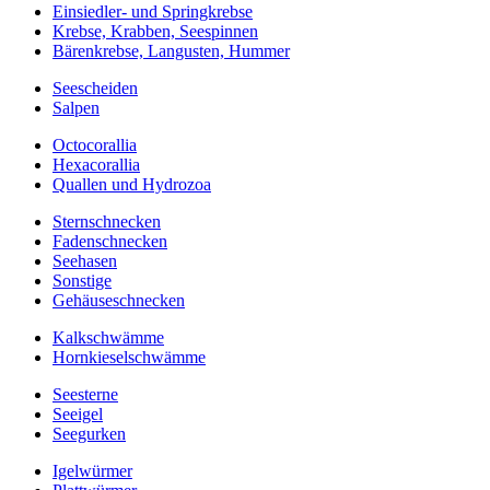
Einsiedler- und Springkrebse
Krebse, Krabben, Seespinnen
Bärenkrebse, Langusten, Hummer
Seescheiden
Salpen
Octocorallia
Hexacorallia
Quallen und Hydrozoa
Sternschnecken
Fadenschnecken
Seehasen
Sonstige
Gehäuseschnecken
Kalkschwämme
Hornkieselschwämme
Seesterne
Seeigel
Seegurken
Igelwürmer