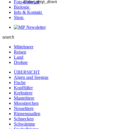
arrow_drop_down
Foto-Galerien
Biologie
Info & Kontakt
Shop
Newsletter
search
Mittelmeer
Reisen
Land
Drohne
ÜBERSICHT
Algen und Seegras
Fische
Kopffüßer
Krebstiere
Manteltiere
Moostierchen
Nesseltiere
Rippenquallen
Schnecken
Schwämme