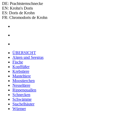
DE: Prachtsternschnecke
EN: Krohn's Doris
ES: Doris de Krohn
FR: Chromodoris de Krohn
ÜBERSICHT
Algen und Seegras
Fische
Kopffüßer
Krebstiere
Manteltiere
Moostierchen
Nesseltiere
Rippenquallen
Schnecken
Schwämme
Stachelhäuter
Würmer