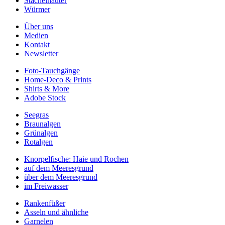
Stachelhäuter
Würmer
Über uns
Medien
Kontakt
Newsletter
Foto-Tauchgänge
Home-Deco & Prints
Shirts & More
Adobe Stock
Seegras
Braunalgen
Grünalgen
Rotalgen
Knorpelfische: Haie und Rochen
auf dem Meeresgrund
über dem Meeresgrund
im Freiwasser
Rankenfüßer
Asseln und ähnliche
Garnelen