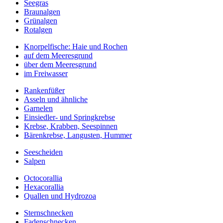
Seegras
Braunalgen
Grünalgen
Rotalgen
Knorpelfische: Haie und Rochen
auf dem Meeresgrund
über dem Meeresgrund
im Freiwasser
Rankenfüßer
Asseln und ähnliche
Garnelen
Einsiedler- und Springkrebse
Krebse, Krabben, Seespinnen
Bärenkrebse, Langusten, Hummer
Seescheiden
Salpen
Octocorallia
Hexacorallia
Quallen und Hydrozoa
Sternschnecken
Fadenschnecken