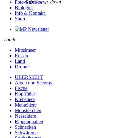
arrow_drop_down
Foto-Galerien
Biologie
Info & Kontakt
Shop
Newsletter
search
Mittelmeer
Reisen
Land
Drohne
ÜBERSICHT
Algen und Seegras
Fische
Kopffüßer
Krebstiere
Manteltiere
Moostierchen
Nesseltiere
Rippenquallen
Schnecken
Schwämme