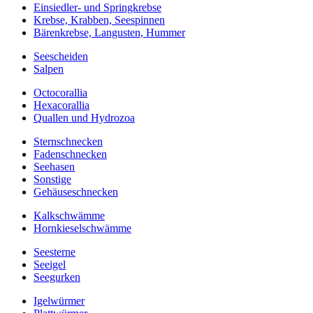
Einsiedler- und Springkrebse
Krebse, Krabben, Seespinnen
Bärenkrebse, Langusten, Hummer
Seescheiden
Salpen
Octocorallia
Hexacorallia
Quallen und Hydrozoa
Sternschnecken
Fadenschnecken
Seehasen
Sonstige
Gehäuseschnecken
Kalkschwämme
Hornkieselschwämme
Seesterne
Seeigel
Seegurken
Igelwürmer