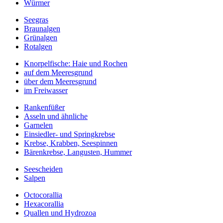
Würmer
Seegras
Braunalgen
Grünalgen
Rotalgen
Knorpelfische: Haie und Rochen
auf dem Meeresgrund
über dem Meeresgrund
im Freiwasser
Rankenfüßer
Asseln und ähnliche
Garnelen
Einsiedler- und Springkrebse
Krebse, Krabben, Seespinnen
Bärenkrebse, Langusten, Hummer
Seescheiden
Salpen
Octocorallia
Hexacorallia
Quallen und Hydrozoa