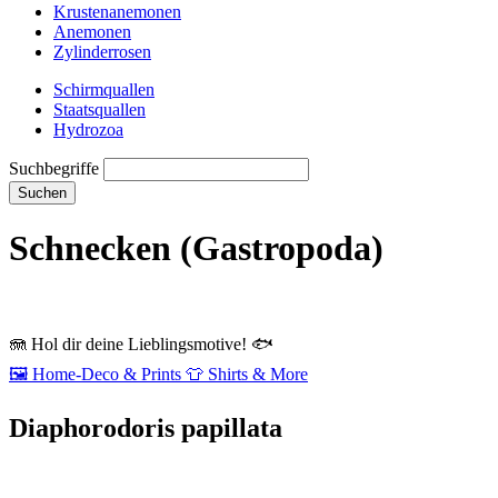
Krustenanemonen
Anemonen
Zylinderrosen
Schirmquallen
Staatsquallen
Hydrozoa
Suchbegriffe
Suchen
Schnecken (Gastropoda)
🪼
Hol dir deine Lieblingsmotive!
🐟
🖼️
Home‑Deco & Prints
👕
Shirts & More
Diaphorodoris papillata