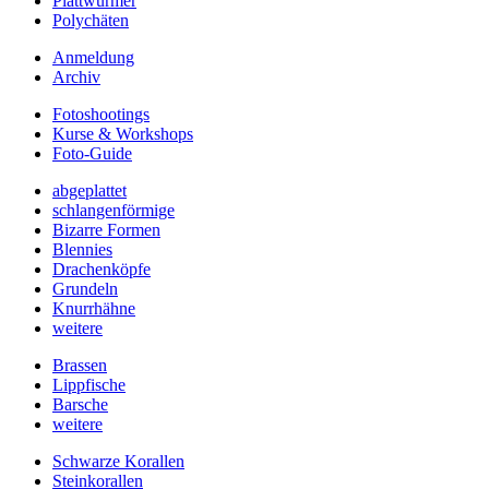
Plattwürmer
Polychäten
Anmeldung
Archiv
Fotoshootings
Kurse & Workshops
Foto-Guide
abgeplattet
schlangenförmige
Bizarre Formen
Blennies
Drachenköpfe
Grundeln
Knurrhähne
weitere
Brassen
Lippfische
Barsche
weitere
Schwarze Korallen
Steinkorallen