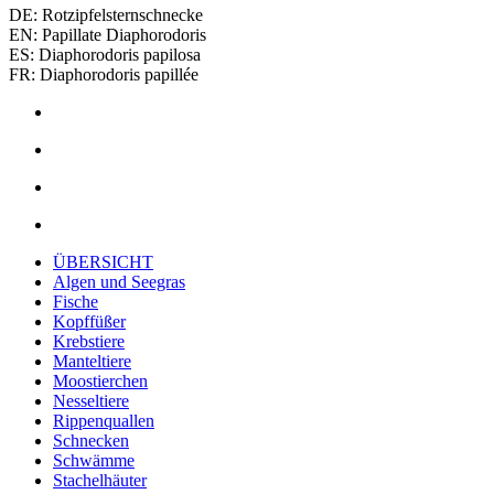
DE: Rotzipfelsternschnecke
EN: Papillate Diaphorodoris
ES: Diaphorodoris papilosa
FR: Diaphorodoris papillée
ÜBERSICHT
Algen und Seegras
Fische
Kopffüßer
Krebstiere
Manteltiere
Moostierchen
Nesseltiere
Rippenquallen
Schnecken
Schwämme
Stachelhäuter