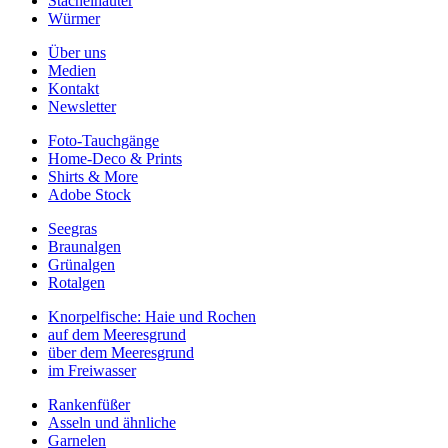
Stachelhäuter
Würmer
Über uns
Medien
Kontakt
Newsletter
Foto-Tauchgänge
Home-Deco & Prints
Shirts & More
Adobe Stock
Seegras
Braunalgen
Grünalgen
Rotalgen
Knorpelfische: Haie und Rochen
auf dem Meeresgrund
über dem Meeresgrund
im Freiwasser
Rankenfüßer
Asseln und ähnliche
Garnelen