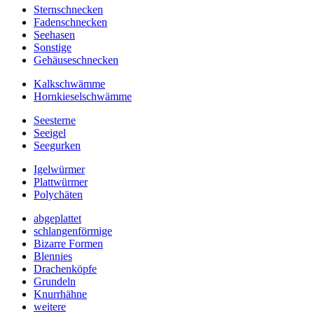
Sternschnecken
Fadenschnecken
Seehasen
Sonstige
Gehäuseschnecken
Kalkschwämme
Hornkieselschwämme
Seesterne
Seeigel
Seegurken
Igelwürmer
Plattwürmer
Polychäten
abgeplattet
schlangenförmige
Bizarre Formen
Blennies
Drachenköpfe
Grundeln
Knurrhähne
weitere