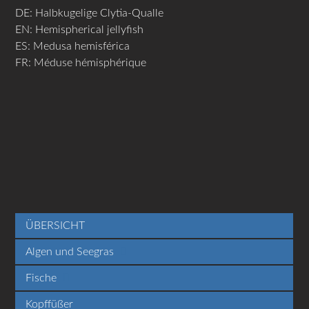
DE: Halbkugelige Clytia-Qualle
EN: Hemispherical jellyfish
ES: Medusa hemisférica
FR: Méduse hémisphérique
ÜBERSICHT
Algen und Seegras
Fische
Kopffüßer