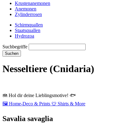
Krustenanemonen
Anemonen
Zylinderrosen
Schirmquallen
Staatsquallen
Hydrozoa
Suchbegriffe
Suchen
Nesseltiere (Cnidaria)
🪼
Hol dir deine Lieblingsmotive!
🐟
🖼️
Home‑Deco & Prints
👕
Shirts & More
Savalia savaglia