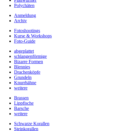
Plattwürmer
Polychäten
Anmeldung
Archiv
Fotoshootings
Kurse & Workshops
Foto-Guide
abgeplattet
schlangenförmige
Bizarre Formen
Blennies
Drachenköpfe
Grundeln
Knurrhähne
weitere
Brassen
Lippfische
Barsche
weitere
Schwarze Korallen
Steinkorallen