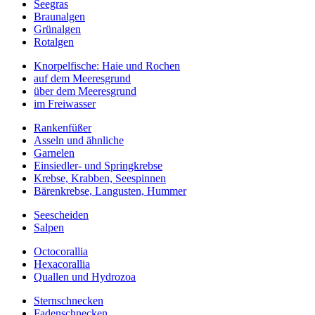
Seegras
Braunalgen
Grünalgen
Rotalgen
Knorpelfische: Haie und Rochen
auf dem Meeresgrund
über dem Meeresgrund
im Freiwasser
Rankenfüßer
Asseln und ähnliche
Garnelen
Einsiedler- und Springkrebse
Krebse, Krabben, Seespinnen
Bärenkrebse, Langusten, Hummer
Seescheiden
Salpen
Octocorallia
Hexacorallia
Quallen und Hydrozoa
Sternschnecken
Fadenschnecken