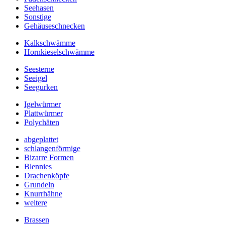
Seehasen
Sonstige
Gehäuseschnecken
Kalkschwämme
Hornkieselschwämme
Seesterne
Seeigel
Seegurken
Igelwürmer
Plattwürmer
Polychäten
abgeplattet
schlangenförmige
Bizarre Formen
Blennies
Drachenköpfe
Grundeln
Knurrhähne
weitere
Brassen