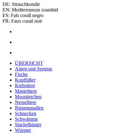
DE: Strauchkoralle
EN: Mediterranean zoanthid
ES: Fals corall negro
FR: Faux corail noir
ÜBERSICHT
Algen und Seegras
Fische
Kopffüßer
Krebstiere
Manteltiere
Moostierchen
Nesseltiere
Rippenquallen
Schnecken
Schwämme
Stachelhäuter
Würmer