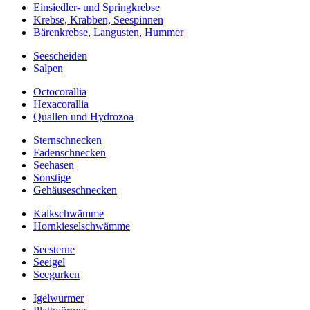
Einsiedler- und Springkrebse
Krebse, Krabben, Seespinnen
Bärenkrebse, Langusten, Hummer
Seescheiden
Salpen
Octocorallia
Hexacorallia
Quallen und Hydrozoa
Sternschnecken
Fadenschnecken
Seehasen
Sonstige
Gehäuseschnecken
Kalkschwämme
Hornkieselschwämme
Seesterne
Seeigel
Seegurken
Igelwürmer