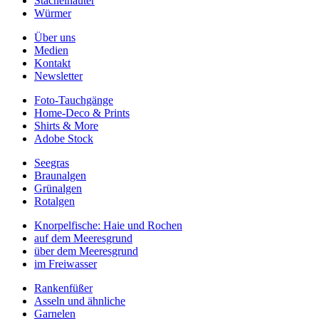
Stachelhäuter
Würmer
Über uns
Medien
Kontakt
Newsletter
Foto-Tauchgänge
Home-Deco & Prints
Shirts & More
Adobe Stock
Seegras
Braunalgen
Grünalgen
Rotalgen
Knorpelfische: Haie und Rochen
auf dem Meeresgrund
über dem Meeresgrund
im Freiwasser
Rankenfüßer
Asseln und ähnliche
Garnelen