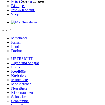
arrow_drop_down
Foto-Galerien
Biologie
Info & Kontakt
Shop
Newsletter
search
Mittelmeer
Reisen
Land
Drohne
ÜBERSICHT
Algen und Seegras
Fische
Kopffüßer
Krebstiere
Manteltiere
Moostierchen
Nesseltiere
Rippenquallen
Schnecken
Schwämme