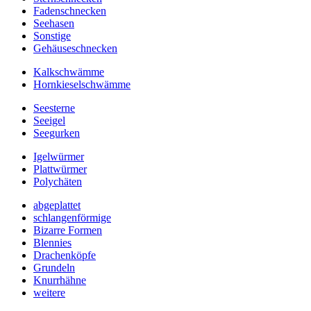
Fadenschnecken
Seehasen
Sonstige
Gehäuseschnecken
Kalkschwämme
Hornkieselschwämme
Seesterne
Seeigel
Seegurken
Igelwürmer
Plattwürmer
Polychäten
abgeplattet
schlangenförmige
Bizarre Formen
Blennies
Drachenköpfe
Grundeln
Knurrhähne
weitere