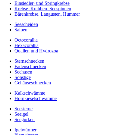
Einsiedler- und Springkrebse
Krebse, Krabben, Seespinnen
Bärenkrebse, Langusten, Hummer
Seescheiden
Salpen
Octocorallia
Hexacorallia
Quallen und Hydrozoa
Sternschnecken
Fadenschnecken
Seehasen
Sonstige
Gehäuseschnecken
Kalkschwämme
Hornkieselschwämme
Seesterne
Seeigel
Seegurken
Igelwürmer