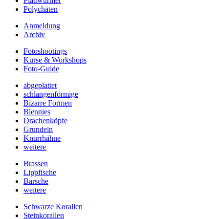
Plattwürmer
Polychäten
Anmeldung
Archiv
Fotoshootings
Kurse & Workshops
Foto-Guide
abgeplattet
schlangenförmige
Bizarre Formen
Blennies
Drachenköpfe
Grundeln
Knurrhähne
weitere
Brassen
Lippfische
Barsche
weitere
Schwarze Korallen
Steinkorallen