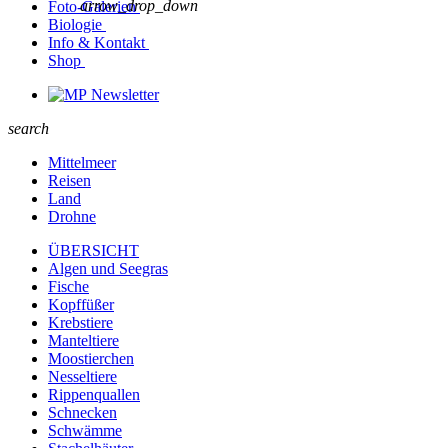
arrow_drop_down
Foto-Galerien
Biologie
Info & Kontakt
Shop
Newsletter
search
Mittelmeer
Reisen
Land
Drohne
ÜBERSICHT
Algen und Seegras
Fische
Kopffüßer
Krebstiere
Manteltiere
Moostierchen
Nesseltiere
Rippenquallen
Schnecken
Schwämme