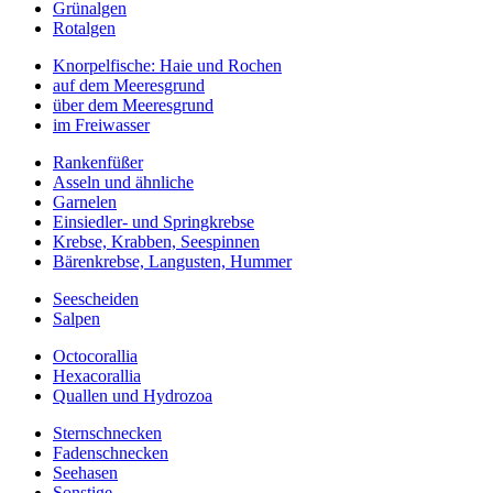
Grünalgen
Rotalgen
Knorpelfische: Haie und Rochen
auf dem Meeresgrund
über dem Meeresgrund
im Freiwasser
Rankenfüßer
Asseln und ähnliche
Garnelen
Einsiedler- und Springkrebse
Krebse, Krabben, Seespinnen
Bärenkrebse, Langusten, Hummer
Seescheiden
Salpen
Octocorallia
Hexacorallia
Quallen und Hydrozoa
Sternschnecken
Fadenschnecken
Seehasen
Sonstige