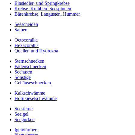
Einsiedler- und Springkrebse
Krebse, Krabben, Seespinnen
Bärenkrebse, Langusten, Hummer
Seescheiden
Salpen
Octocorallia
Hexacorallia
Quallen und Hydrozoa
Sternschnecken
Fadenschnecken
Seehasen
Sonstige
Gehäuseschnecken
Kalkschwämme
Hornkieselschwämme
Seesterne
Seeigel
Seegurken
Igelwürmer