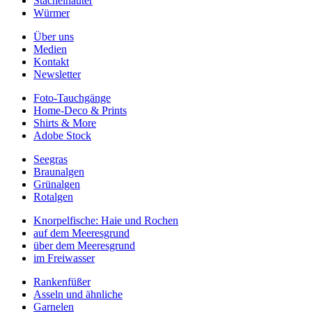
Stachelhäuter
Würmer
Über uns
Medien
Kontakt
Newsletter
Foto-Tauchgänge
Home-Deco & Prints
Shirts & More
Adobe Stock
Seegras
Braunalgen
Grünalgen
Rotalgen
Knorpelfische: Haie und Rochen
auf dem Meeresgrund
über dem Meeresgrund
im Freiwasser
Rankenfüßer
Asseln und ähnliche
Garnelen