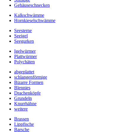
Gehäuseschnecken
Kalkschwämme
Hornkieselschwämme
Seesterne
Seeigel
Seegurken
Igelwürmer
Plattwürmer
Polychäten
abgeplattet
schlangenförmige
Bizarre Formen
Blennies
Drachenköpfe
Grundeln
Knurrhähne
weitere
Brassen
Lippfische
Barsche