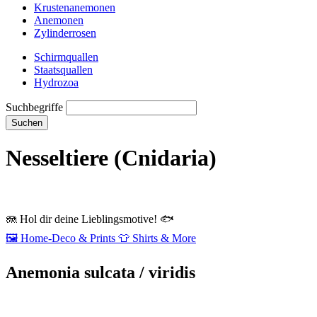
Krustenanemonen
Anemonen
Zylinderrosen
Schirmquallen
Staatsquallen
Hydrozoa
Suchbegriffe
Suchen
Nesseltiere (Cnidaria)
🪼
Hol dir deine Lieblingsmotive!
🐟
🖼️
Home‑Deco & Prints
👕
Shirts & More
Anemonia sulcata / viridis