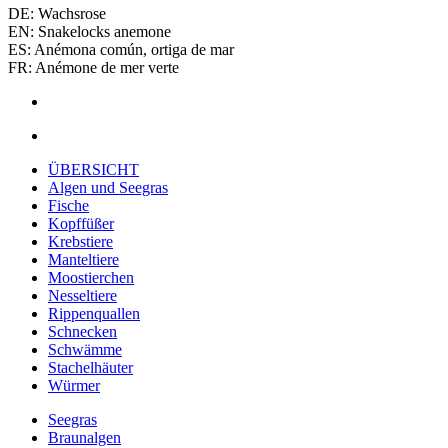
DE: Wachsrose
EN: Snakelocks anemone
ES: Anémona común, ortiga de mar
FR: Anémone de mer verte
ÜBERSICHT
Algen und Seegras
Fische
Kopffüßer
Krebstiere
Manteltiere
Moostierchen
Nesseltiere
Rippenquallen
Schnecken
Schwämme
Stachelhäuter
Würmer
Seegras
Braunalgen