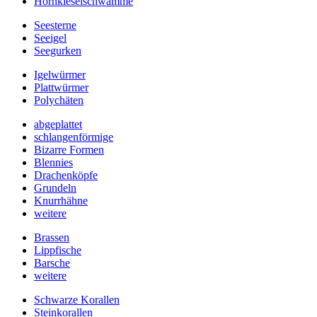
Hornkieselschwämme
Seesterne
Seeigel
Seegurken
Igelwürmer
Plattwürmer
Polychäten
abgeplattet
schlangenförmige
Bizarre Formen
Blennies
Drachenköpfe
Grundeln
Knurrhähne
weitere
Brassen
Lippfische
Barsche
weitere
Schwarze Korallen
Steinkorallen