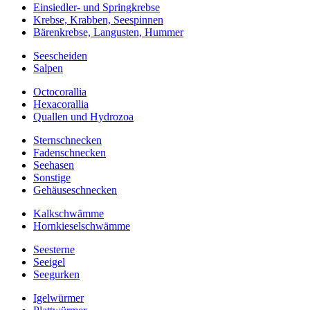
Einsiedler- und Springkrebse
Krebse, Krabben, Seespinnen
Bärenkrebse, Langusten, Hummer
Seescheiden
Salpen
Octocorallia
Hexacorallia
Quallen und Hydrozoa
Sternschnecken
Fadenschnecken
Seehasen
Sonstige
Gehäuseschnecken
Kalkschwämme
Hornkieselschwämme
Seesterne
Seeigel
Seegurken
Igelwürmer