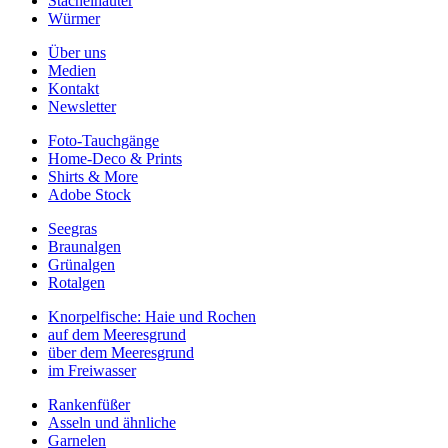
Stachelhäuter
Würmer
Über uns
Medien
Kontakt
Newsletter
Foto-Tauchgänge
Home-Deco & Prints
Shirts & More
Adobe Stock
Seegras
Braunalgen
Grünalgen
Rotalgen
Knorpelfische: Haie und Rochen
auf dem Meeresgrund
über dem Meeresgrund
im Freiwasser
Rankenfüßer
Asseln und ähnliche
Garnelen