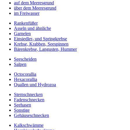
auf dem Meeresgrund
über dem Meeresgrund
im Freiwasser
Rankenfüßer
Asseln und ähnliche
Garnelen
Einsiedler- und Springkrebse
Krebse, Krabben, Seespinnen
Bärenkrebse, Langusten, Hummer
Seescheiden
Salpen
Octocorallia
Hexacorallia
Quallen und Hydrozoa
Sternschnecken
Fadenschnecken
Seehasen
Sonstige
Gehäuseschnecken
Kalkschwämme