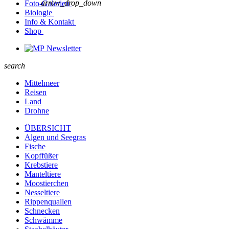
arrow_drop_down
Foto-Galerien
Biologie
Info & Kontakt
Shop
Newsletter
search
Mittelmeer
Reisen
Land
Drohne
ÜBERSICHT
Algen und Seegras
Fische
Kopffüßer
Krebstiere
Manteltiere
Moostierchen
Nesseltiere
Rippenquallen
Schnecken
Schwämme