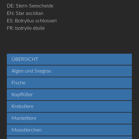
DE: Stern-Seescheide
EN: Star ascidian
ES: Botryllus schlosseri
FR: botrylle étoilé
ÜBERSICHT
Algen und Seegras
Fische
Kopffüßer
Krebstiere
Manteltiere
Moostierchen