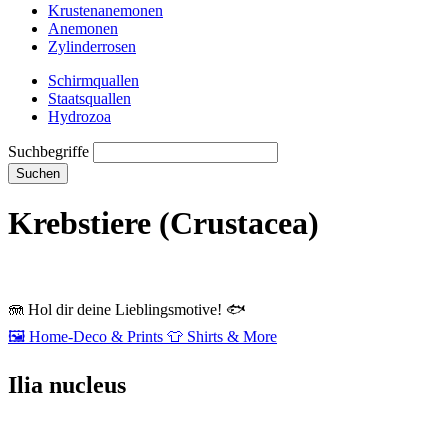
Krustenanemonen
Anemonen
Zylinderrosen
Schirmquallen
Staatsquallen
Hydrozoa
Suchbegriffe
Suchen
Krebstiere (Crustacea)
🪼
Hol dir deine Lieblingsmotive!
🐟
🖼️
Home‑Deco & Prints
👕
Shirts & More
Ilia nucleus