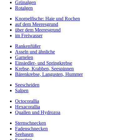
Grünalgen
Rotalgen
Knorpelfische: Haie und Rochen
auf dem Meeresgrund
über dem Meeresgrund
im Freiwasser
Rankenfüßer
Asseln und ähnliche
Garnelen
Einsiedler- und Springkrebse
Krebse, Krabben, Seespinnen
Bärenkrebse, Langusten, Hummer
Seescheiden
Salpen
Octocorallia
Hexacorallia
Quallen und Hydrozoa
Sternschnecken
Fadenschnecken
Seehasen
Sonstige