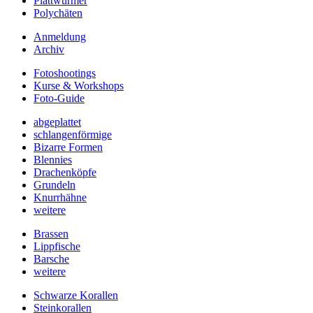
Plattwürmer
Polychäten
Anmeldung
Archiv
Fotoshootings
Kurse & Workshops
Foto-Guide
abgeplattet
schlangenförmige
Bizarre Formen
Blennies
Drachenköpfe
Grundeln
Knurrhähne
weitere
Brassen
Lippfische
Barsche
weitere
Schwarze Korallen
Steinkorallen