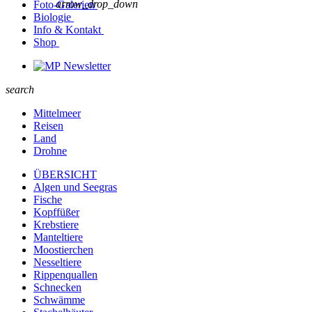
arrow_drop_down
Foto-Galerien
Biologie
Info & Kontakt
Shop
Newsletter
search
Mittelmeer
Reisen
Land
Drohne
ÜBERSICHT
Algen und Seegras
Fische
Kopffüßer
Krebstiere
Manteltiere
Moostierchen
Nesseltiere
Rippenquallen
Schnecken
Schwämme