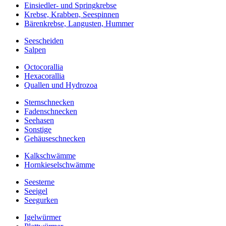
Einsiedler- und Springkrebse
Krebse, Krabben, Seespinnen
Bärenkrebse, Langusten, Hummer
Seescheiden
Salpen
Octocorallia
Hexacorallia
Quallen und Hydrozoa
Sternschnecken
Fadenschnecken
Seehasen
Sonstige
Gehäuseschnecken
Kalkschwämme
Hornkieselschwämme
Seesterne
Seeigel
Seegurken
Igelwürmer