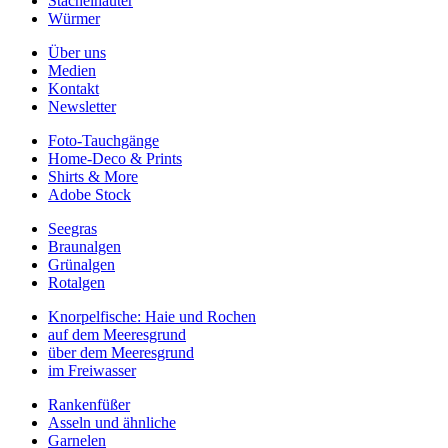
Stachelhäuter
Würmer
Über uns
Medien
Kontakt
Newsletter
Foto-Tauchgänge
Home-Deco & Prints
Shirts & More
Adobe Stock
Seegras
Braunalgen
Grünalgen
Rotalgen
Knorpelfische: Haie und Rochen
auf dem Meeresgrund
über dem Meeresgrund
im Freiwasser
Rankenfüßer
Asseln und ähnliche
Garnelen