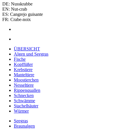
DE: Nusskrabbe
EN: Nut‑crab
ES: Cangrejo guisante
FR: Crabe‑noix
ÜBERSICHT
Algen und Seegras
Fische
Kopffüßer
Krebstiere
Manteltiere
Moostierchen
Nesseltiere
Rippenquallen
Schnecken
Schwämme
Stachelhäuter
Würmer
Seegras
Braunalgen