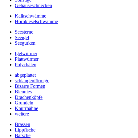
Gehäuseschnecken
Kalkschwämme
Hornkieselschwämme
Seesterne
Seeigel
Seegurken
Igelwürmer
Plattwürmer
Polychäten
abgeplattet
schlangenförmige
Bizarre Formen
Blennies
Drachenköpfe
Grundeln
Knurrhähne
weitere
Brassen
Lippfische
Barsche