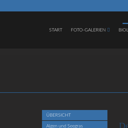
START
FOTO-GALERIEN
BIO
Suc
ÜBERSICHT
De
Algen und Seegras