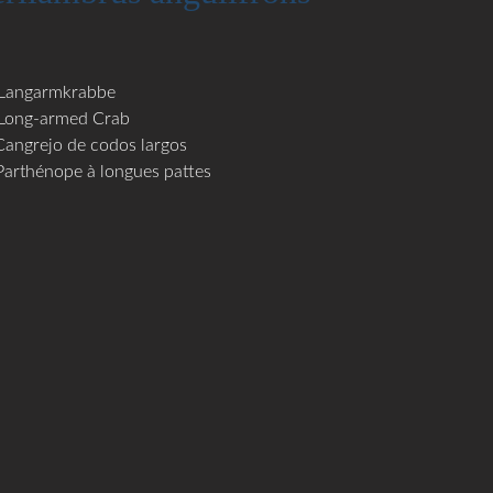
Langarmkrabbe
Long-armed Crab
Cangrejo de codos largos
Parthénope à longues pattes