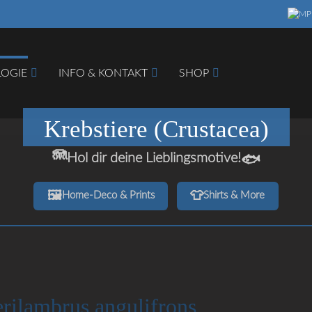
LOGIE
INFO & KONTAKT
SHOP
Krebstiere (Crustacea)
🪼
Hol dir deine Lieblingsmotive!
🐟
hbegriffe
SUCH
🖼️
👕
Home‑Deco & Prints
Shirts & More
rilambrus angulifrons