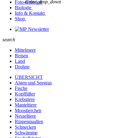
arrow_drop_down
Foto-Galerien
Biologie
Info & Kontakt
Shop
Newsletter
search
Mittelmeer
Reisen
Land
Drohne
ÜBERSICHT
Algen und Seegras
Fische
Kopffüßer
Krebstiere
Manteltiere
Moostierchen
Nesseltiere
Rippenquallen
Schnecken
Schwämme