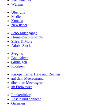
Stachelhäuter
Würmer
Über uns
Medien
Kontakt
Newsletter
Foto-Tauchgänge
Home-Deco & Prints
Shirts & More
Adobe Stock
Seegras
Braunalgen
Grünalgen
Rotalgen
Knorpelfische: Haie und Rochen
auf dem Meeresgrund
über dem Meeresgrund
im Freiwasser
Rankenfüßer
Asseln und ähnliche
Garnelen