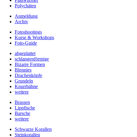
Plattwürmer
Polychäten
Anmeldung
Archiv
Fotoshootings
Kurse & Workshops
Foto-Guide
abgeplattet
schlangenförmige
Bizarre Formen
Blennies
Drachenköpfe
Grundeln
Knurrhähne
weitere
Brassen
Lippfische
Barsche
weitere
Schwarze Korallen
Steinkorallen