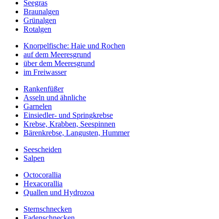
Seegras
Braunalgen
Grünalgen
Rotalgen
Knorpelfische: Haie und Rochen
auf dem Meeresgrund
über dem Meeresgrund
im Freiwasser
Rankenfüßer
Asseln und ähnliche
Garnelen
Einsiedler- und Springkrebse
Krebse, Krabben, Seespinnen
Bärenkrebse, Langusten, Hummer
Seescheiden
Salpen
Octocorallia
Hexacorallia
Quallen und Hydrozoa
Sternschnecken
Fadenschnecken