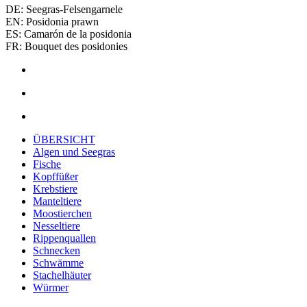
DE: Seegras-Felsengarnele
EN: Posidonia prawn
ES: Camarón de la posidonia
FR: Bouquet des posidonies
ÜBERSICHT
Algen und Seegras
Fische
Kopffüßer
Krebstiere
Manteltiere
Moostierchen
Nesseltiere
Rippenquallen
Schnecken
Schwämme
Stachelhäuter
Würmer