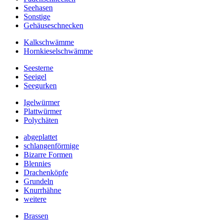
Seehasen
Sonstige
Gehäuseschnecken
Kalkschwämme
Hornkieselschwämme
Seesterne
Seeigel
Seegurken
Igelwürmer
Plattwürmer
Polychäten
abgeplattet
schlangenförmige
Bizarre Formen
Blennies
Drachenköpfe
Grundeln
Knurrhähne
weitere
Brassen