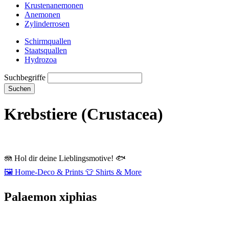
Krustenanemonen
Anemonen
Zylinderrosen
Schirmquallen
Staatsquallen
Hydrozoa
Suchbegriffe
Suchen
Krebstiere (Crustacea)
🪼
Hol dir deine Lieblingsmotive!
🐟
🖼️
Home‑Deco & Prints
👕
Shirts & More
Palaemon xiphias