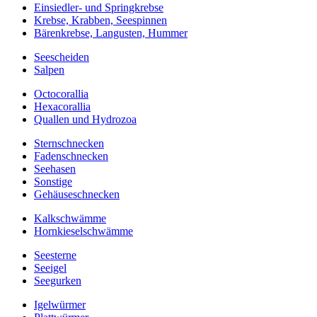
Einsiedler- und Springkrebse
Krebse, Krabben, Seespinnen
Bärenkrebse, Langusten, Hummer
Seescheiden
Salpen
Octocorallia
Hexacorallia
Quallen und Hydrozoa
Sternschnecken
Fadenschnecken
Seehasen
Sonstige
Gehäuseschnecken
Kalkschwämme
Hornkieselschwämme
Seesterne
Seeigel
Seegurken
Igelwürmer