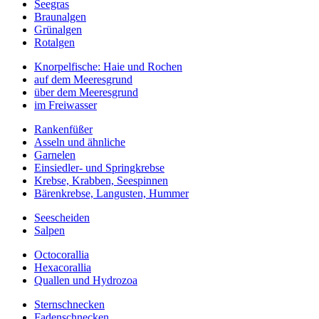
Seegras
Braunalgen
Grünalgen
Rotalgen
Knorpelfische: Haie und Rochen
auf dem Meeresgrund
über dem Meeresgrund
im Freiwasser
Rankenfüßer
Asseln und ähnliche
Garnelen
Einsiedler- und Springkrebse
Krebse, Krabben, Seespinnen
Bärenkrebse, Langusten, Hummer
Seescheiden
Salpen
Octocorallia
Hexacorallia
Quallen und Hydrozoa
Sternschnecken
Fadenschnecken