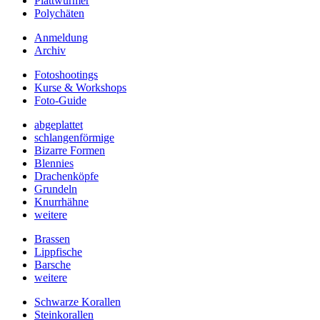
Plattwürmer
Polychäten
Anmeldung
Archiv
Fotoshootings
Kurse & Workshops
Foto-Guide
abgeplattet
schlangenförmige
Bizarre Formen
Blennies
Drachenköpfe
Grundeln
Knurrhähne
weitere
Brassen
Lippfische
Barsche
weitere
Schwarze Korallen
Steinkorallen