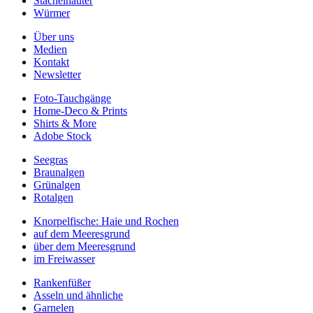
Stachelhäuter
Würmer
Über uns
Medien
Kontakt
Newsletter
Foto-Tauchgänge
Home-Deco & Prints
Shirts & More
Adobe Stock
Seegras
Braunalgen
Grünalgen
Rotalgen
Knorpelfische: Haie und Rochen
auf dem Meeresgrund
über dem Meeresgrund
im Freiwasser
Rankenfüßer
Asseln und ähnliche
Garnelen