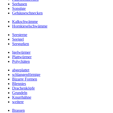
Seehasen
Sonstige
Gehäuseschnecken
Kalkschwämme
Hornkieselschwämme
Seesterne
Seeigel
Seegurken
Igelwürmer
Plattwürmer
Polychäten
abgeplattet
schlangenförmige
Bizarre Formen
Blennies
Drachenköpfe
Grundeln
Knurrhähne
weitere
Brassen