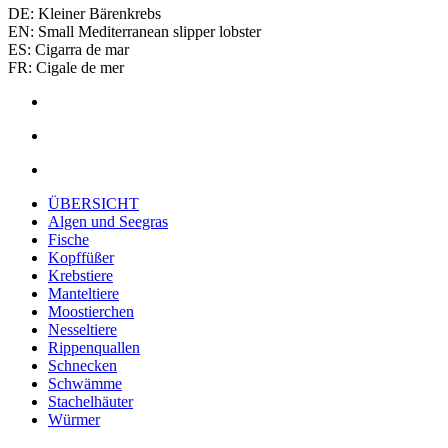
DE: Kleiner Bärenkrebs
EN: Small Mediterranean slipper lobster
ES: Cigarra de mar
FR: Cigale de mer
ÜBERSICHT
Algen und Seegras
Fische
Kopffüßer
Krebstiere
Manteltiere
Moostierchen
Nesseltiere
Rippenquallen
Schnecken
Schwämme
Stachelhäuter
Würmer