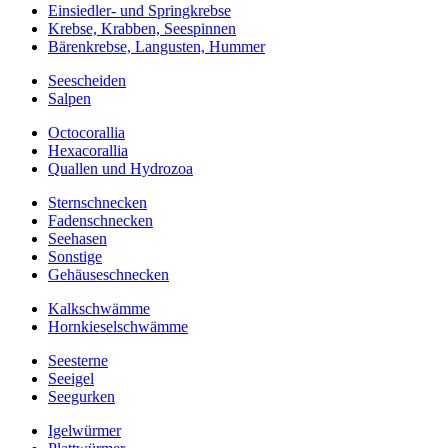
Einsiedler- und Springkrebse
Krebse, Krabben, Seespinnen
Bärenkrebse, Langusten, Hummer
Seescheiden
Salpen
Octocorallia
Hexacorallia
Quallen und Hydrozoa
Sternschnecken
Fadenschnecken
Seehasen
Sonstige
Gehäuseschnecken
Kalkschwämme
Hornkieselschwämme
Seesterne
Seeigel
Seegurken
Igelwürmer