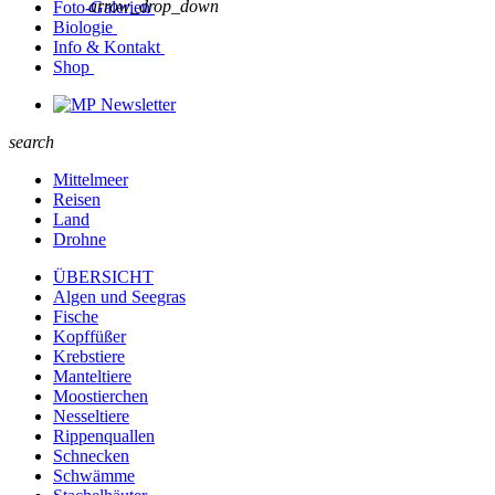
arrow_drop_down
Foto-Galerien
Biologie
Info & Kontakt
Shop
Newsletter
search
Mittelmeer
Reisen
Land
Drohne
ÜBERSICHT
Algen und Seegras
Fische
Kopffüßer
Krebstiere
Manteltiere
Moostierchen
Nesseltiere
Rippenquallen
Schnecken
Schwämme