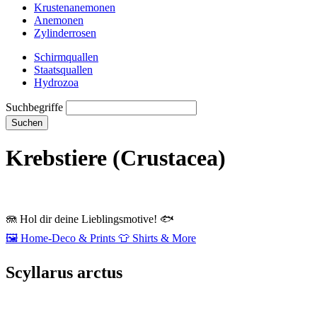
Krustenanemonen
Anemonen
Zylinderrosen
Schirmquallen
Staatsquallen
Hydrozoa
Suchbegriffe
Suchen
Krebstiere (Crustacea)
🪼
Hol dir deine Lieblingsmotive!
🐟
🖼️
Home‑Deco & Prints
👕
Shirts & More
Scyllarus arctus