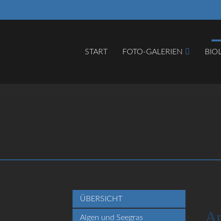
START
FOTO-GALERIEN
BIO
Suc
ÜBERSICHT
Am
Algen und Seegras