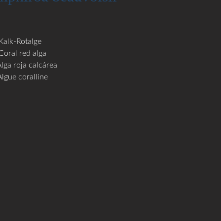
Kalk-Rotalge
Coral red alga
Alga roja calcárea
Algue coralline