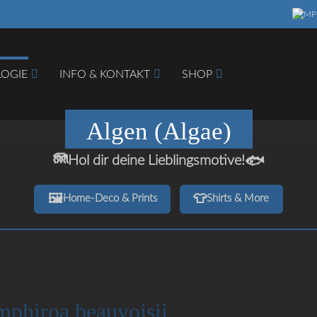
LOGIE
INFO & KONTAKT
SHOP
Algen (Algae)
🪼
🐟
Hol dir deine Lieblingsmotive!
hbegriffe
SUCH
🖼️
👕
Home‑Deco & Prints
Shirts & More
phiroa beauvoisii