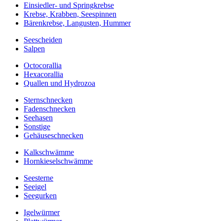
Einsiedler- und Springkrebse
Krebse, Krabben, Seespinnen
Bärenkrebse, Langusten, Hummer
Seescheiden
Salpen
Octocorallia
Hexacorallia
Quallen und Hydrozoa
Sternschnecken
Fadenschnecken
Seehasen
Sonstige
Gehäuseschnecken
Kalkschwämme
Hornkieselschwämme
Seesterne
Seeigel
Seegurken
Igelwürmer