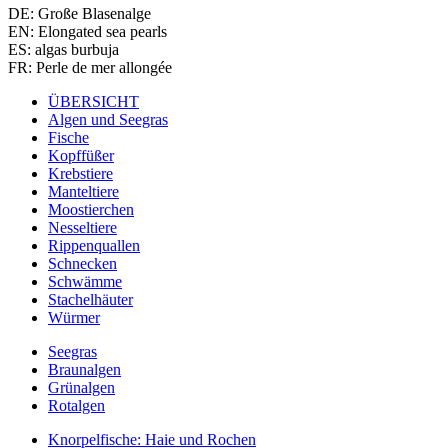
DE: Große Blasenalge
EN: Elongated sea pearls
ES: algas burbuja
FR: Perle de mer allongée
ÜBERSICHT
Algen und Seegras
Fische
Kopffüßer
Krebstiere
Manteltiere
Moostierchen
Nesseltiere
Rippenquallen
Schnecken
Schwämme
Stachelhäuter
Würmer
Seegras
Braunalgen
Grünalgen
Rotalgen
Knorpelfische: Haie und Rochen