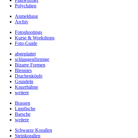
Plattwürmer
Polychäten
Anmeldung
Archiv
Fotoshootings
Kurse & Workshops
Foto-Guide
abgeplattet
schlangenförmige
Bizarre Formen
Blennies
Drachenköpfe
Grundeln
Knurrhähne
weitere
Brassen
Lippfische
Barsche
weitere
Schwarze Korallen
Steinkorallen