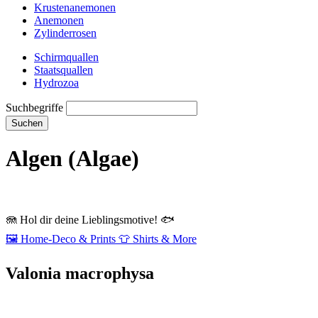
Krustenanemonen
Anemonen
Zylinderrosen
Schirmquallen
Staatsquallen
Hydrozoa
Suchbegriffe
Suchen
Algen (Algae)
🪼
Hol dir deine Lieblingsmotive!
🐟
🖼️
Home‑Deco & Prints
👕
Shirts & More
Valonia macrophysa