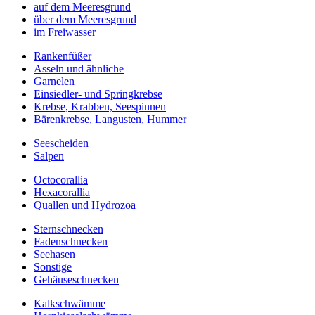
auf dem Meeresgrund
über dem Meeresgrund
im Freiwasser
Rankenfüßer
Asseln und ähnliche
Garnelen
Einsiedler- und Springkrebse
Krebse, Krabben, Seespinnen
Bärenkrebse, Langusten, Hummer
Seescheiden
Salpen
Octocorallia
Hexacorallia
Quallen und Hydrozoa
Sternschnecken
Fadenschnecken
Seehasen
Sonstige
Gehäuseschnecken
Kalkschwämme