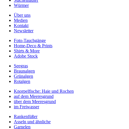
Stachelhäuter
Würmer
Über uns
Medien
Kontakt
Newsletter
Foto-Tauchgänge
Home-Deco & Prints
Shirts & More
Adobe Stock
Seegras
Braunalgen
Grünalgen
Rotalgen
Knorpelfische: Haie und Rochen
auf dem Meeresgrund
über dem Meeresgrund
im Freiwasser
Rankenfüßer
Asseln und ähnliche
Garnelen