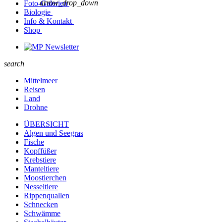
arrow_drop_down
Foto-Galerien
Biologie
Info & Kontakt
Shop
Newsletter
search
Mittelmeer
Reisen
Land
Drohne
ÜBERSICHT
Algen und Seegras
Fische
Kopffüßer
Krebstiere
Manteltiere
Moostierchen
Nesseltiere
Rippenquallen
Schnecken
Schwämme