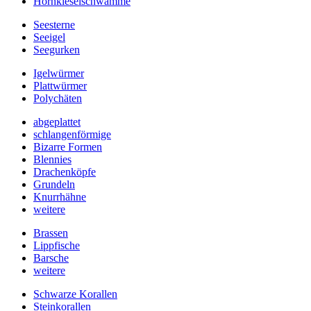
Hornkieselschwämme
Seesterne
Seeigel
Seegurken
Igelwürmer
Plattwürmer
Polychäten
abgeplattet
schlangenförmige
Bizarre Formen
Blennies
Drachenköpfe
Grundeln
Knurrhähne
weitere
Brassen
Lippfische
Barsche
weitere
Schwarze Korallen
Steinkorallen