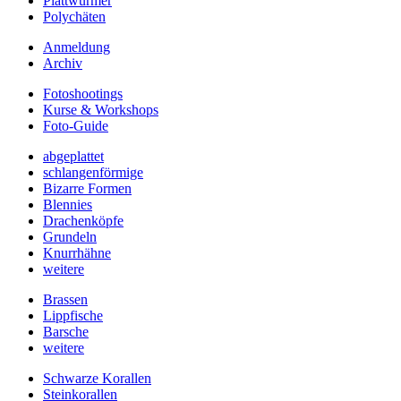
Plattwürmer
Polychäten
Anmeldung
Archiv
Fotoshootings
Kurse & Workshops
Foto-Guide
abgeplattet
schlangenförmige
Bizarre Formen
Blennies
Drachenköpfe
Grundeln
Knurrhähne
weitere
Brassen
Lippfische
Barsche
weitere
Schwarze Korallen
Steinkorallen