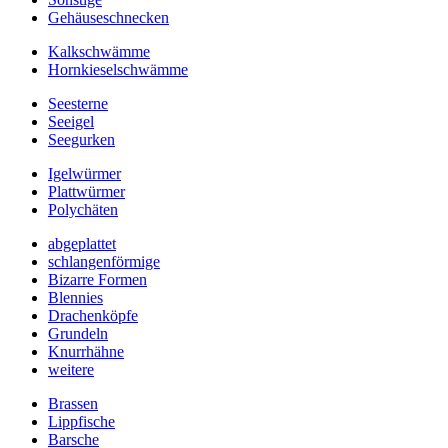
Gehäuseschnecken
Kalkschwämme
Hornkieselschwämme
Seesterne
Seeigel
Seegurken
Igelwürmer
Plattwürmer
Polychäten
abgeplattet
schlangenförmige
Bizarre Formen
Blennies
Drachenköpfe
Grundeln
Knurrhähne
weitere
Brassen
Lippfische
Barsche