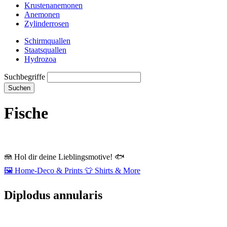
Krustenanemonen
Anemonen
Zylinderrosen
Schirmquallen
Staatsquallen
Hydrozoa
Suchbegriffe
Suchen
Fische
🪼
Hol dir deine Lieblingsmotive!
🐟
🖼️
Home‑Deco & Prints
👕
Shirts & More
Diplodus annularis