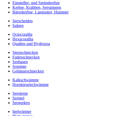
Einsiedler- und Springkrebse
Krebse, Krabben, Seespinnen
Bärenkrebse, Langusten, Hummer
Seescheiden
Salpen
Octocorallia
Hexacorallia
Quallen und Hydrozoa
Sternschnecken
Fadenschnecken
Seehasen
Sonstige
Gehäuseschnecken
Kalkschwämme
Hornkieselschwämme
Seesterne
Seeigel
Seegurken
Igelwürmer