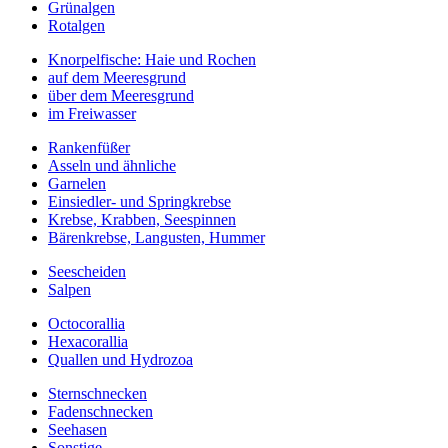
Grünalgen
Rotalgen
Knorpelfische: Haie und Rochen
auf dem Meeresgrund
über dem Meeresgrund
im Freiwasser
Rankenfüßer
Asseln und ähnliche
Garnelen
Einsiedler- und Springkrebse
Krebse, Krabben, Seespinnen
Bärenkrebse, Langusten, Hummer
Seescheiden
Salpen
Octocorallia
Hexacorallia
Quallen und Hydrozoa
Sternschnecken
Fadenschnecken
Seehasen
Sonstige