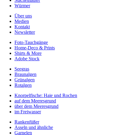
Stachelhäuter
Würmer
Über uns
Medien
Kontakt
Newsletter
Foto-Tauchgänge
Home-Deco & Prints
Shirts & More
Adobe Stock
Seegras
Braunalgen
Grünalgen
Rotalgen
Knorpelfische: Haie und Rochen
auf dem Meeresgrund
über dem Meeresgrund
im Freiwasser
Rankenfüßer
Asseln und ähnliche
Garnelen