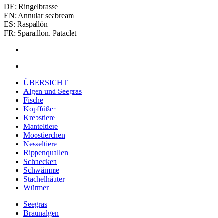
DE: Ringelbrasse
EN: Annular seabream
ES: Raspallón
FR: Sparaillon, Pataclet
ÜBERSICHT
Algen und Seegras
Fische
Kopffüßer
Krebstiere
Manteltiere
Moostierchen
Nesseltiere
Rippenquallen
Schnecken
Schwämme
Stachelhäuter
Würmer
Seegras
Braunalgen