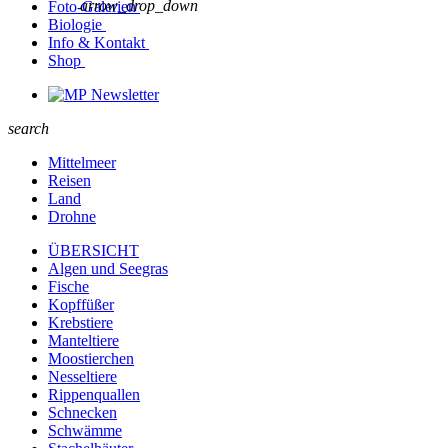
arrow_drop_down
Foto-Galerien
Biologie
Info & Kontakt
Shop
Newsletter
search
Mittelmeer
Reisen
Land
Drohne
ÜBERSICHT
Algen und Seegras
Fische
Kopffüßer
Krebstiere
Manteltiere
Moostierchen
Nesseltiere
Rippenquallen
Schnecken
Schwämme