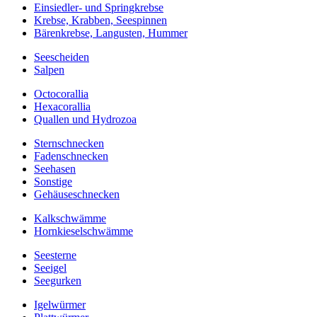
Einsiedler- und Springkrebse
Krebse, Krabben, Seespinnen
Bärenkrebse, Langusten, Hummer
Seescheiden
Salpen
Octocorallia
Hexacorallia
Quallen und Hydrozoa
Sternschnecken
Fadenschnecken
Seehasen
Sonstige
Gehäuseschnecken
Kalkschwämme
Hornkieselschwämme
Seesterne
Seeigel
Seegurken
Igelwürmer