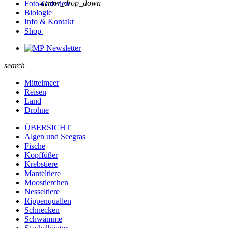
arrow_drop_down
Foto-Galerien
Biologie
Info & Kontakt
Shop
Newsletter
search
Mittelmeer
Reisen
Land
Drohne
ÜBERSICHT
Algen und Seegras
Fische
Kopffüßer
Krebstiere
Manteltiere
Moostierchen
Nesseltiere
Rippenquallen
Schnecken
Schwämme