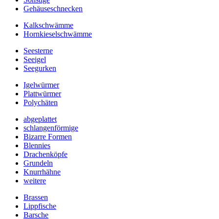
Gehäuseschnecken
Kalkschwämme
Hornkieselschwämme
Seesterne
Seeigel
Seegurken
Igelwürmer
Plattwürmer
Polychäten
abgeplattet
schlangenförmige
Bizarre Formen
Blennies
Drachenköpfe
Grundeln
Knurrhähne
weitere
Brassen
Lippfische
Barsche