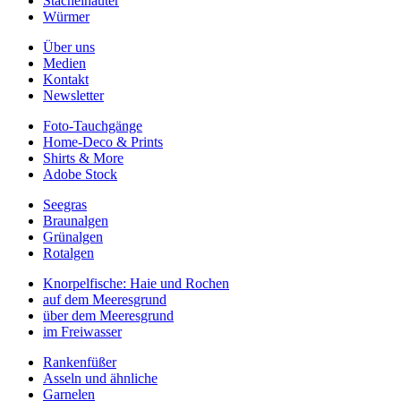
Stachelhäuter
Würmer
Über uns
Medien
Kontakt
Newsletter
Foto-Tauchgänge
Home-Deco & Prints
Shirts & More
Adobe Stock
Seegras
Braunalgen
Grünalgen
Rotalgen
Knorpelfische: Haie und Rochen
auf dem Meeresgrund
über dem Meeresgrund
im Freiwasser
Rankenfüßer
Asseln und ähnliche
Garnelen