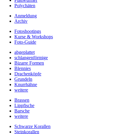
Plattwürmer
Polychäten
Anmeldung
Archiv
Fotoshootings
Kurse & Workshops
Foto-Guide
abgeplattet
schlangenförmige
Bizarre Formen
Blennies
Drachenköpfe
Grundeln
Knurrhähne
weitere
Brassen
Lippfische
Barsche
weitere
Schwarze Korallen
Steinkorallen