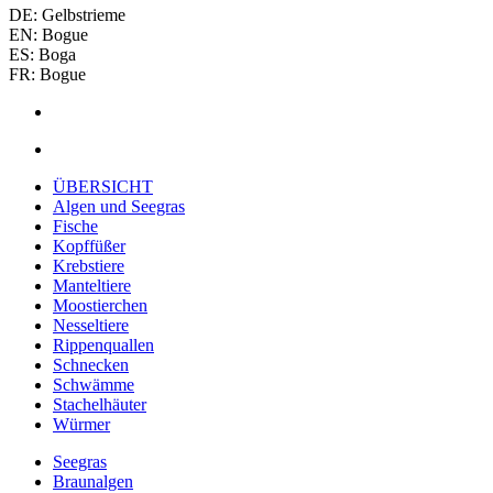
DE: Gelbstrieme
EN: Bogue
ES: Boga
FR: Bogue
ÜBERSICHT
Algen und Seegras
Fische
Kopffüßer
Krebstiere
Manteltiere
Moostierchen
Nesseltiere
Rippenquallen
Schnecken
Schwämme
Stachelhäuter
Würmer
Seegras
Braunalgen