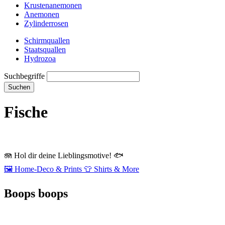
Krustenanemonen
Anemonen
Zylinderrosen
Schirmquallen
Staatsquallen
Hydrozoa
Suchbegriffe
Suchen
Fische
🪼
Hol dir deine Lieblingsmotive!
🐟
🖼️
Home‑Deco & Prints
👕
Shirts & More
Boops boops