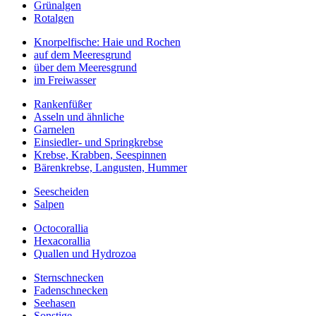
Grünalgen
Rotalgen
Knorpelfische: Haie und Rochen
auf dem Meeresgrund
über dem Meeresgrund
im Freiwasser
Rankenfüßer
Asseln und ähnliche
Garnelen
Einsiedler- und Springkrebse
Krebse, Krabben, Seespinnen
Bärenkrebse, Langusten, Hummer
Seescheiden
Salpen
Octocorallia
Hexacorallia
Quallen und Hydrozoa
Sternschnecken
Fadenschnecken
Seehasen
Sonstige