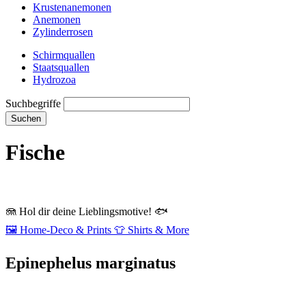
Krustenanemonen
Anemonen
Zylinderrosen
Schirmquallen
Staatsquallen
Hydrozoa
Suchbegriffe
Suchen
Fische
🪼
Hol dir deine Lieblingsmotive!
🐟
🖼️
Home‑Deco & Prints
👕
Shirts & More
Epinephelus marginatus