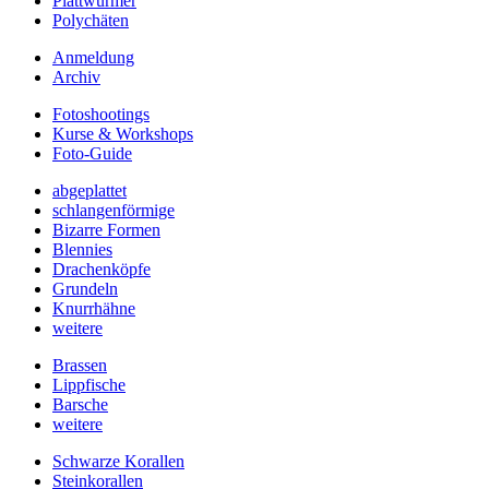
Plattwürmer
Polychäten
Anmeldung
Archiv
Fotoshootings
Kurse & Workshops
Foto-Guide
abgeplattet
schlangenförmige
Bizarre Formen
Blennies
Drachenköpfe
Grundeln
Knurrhähne
weitere
Brassen
Lippfische
Barsche
weitere
Schwarze Korallen
Steinkorallen