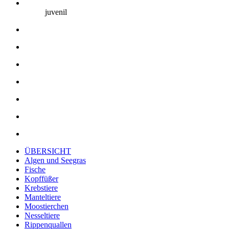
juvenil
ÜBERSICHT
Algen und Seegras
Fische
Kopffüßer
Krebstiere
Manteltiere
Moostierchen
Nesseltiere
Rippenquallen