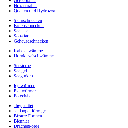
Octocorallia
Hexacorallia
Quallen und Hydrozoa
Sternschnecken
Fadenschnecken
Seehasen
Sonstige
Gehäuseschnecken
Kalkschwämme
Hornkieselschwämme
Seesterne
Seeigel
Seegurken
Igelwürmer
Plattwürmer
Polychäten
abgeplattet
schlangenförmige
Bizarre Formen
Blennies
Drachenköpfe