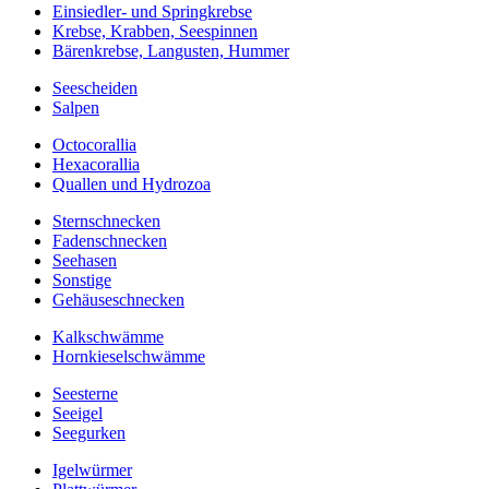
Einsiedler- und Springkrebse
Krebse, Krabben, Seespinnen
Bärenkrebse, Langusten, Hummer
Seescheiden
Salpen
Octocorallia
Hexacorallia
Quallen und Hydrozoa
Sternschnecken
Fadenschnecken
Seehasen
Sonstige
Gehäuseschnecken
Kalkschwämme
Hornkieselschwämme
Seesterne
Seeigel
Seegurken
Igelwürmer