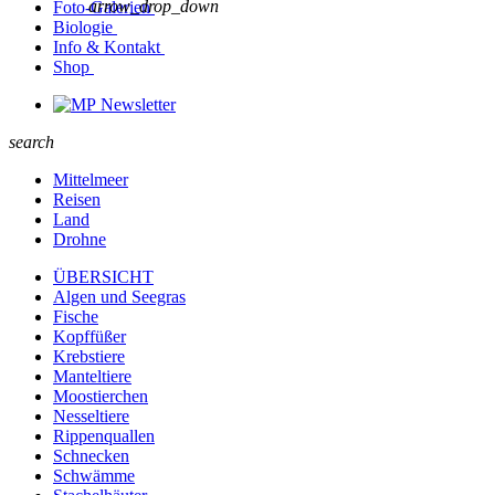
arrow_drop_down
Foto-Galerien
Biologie
Info & Kontakt
Shop
Newsletter
search
Mittelmeer
Reisen
Land
Drohne
ÜBERSICHT
Algen und Seegras
Fische
Kopffüßer
Krebstiere
Manteltiere
Moostierchen
Nesseltiere
Rippenquallen
Schnecken
Schwämme