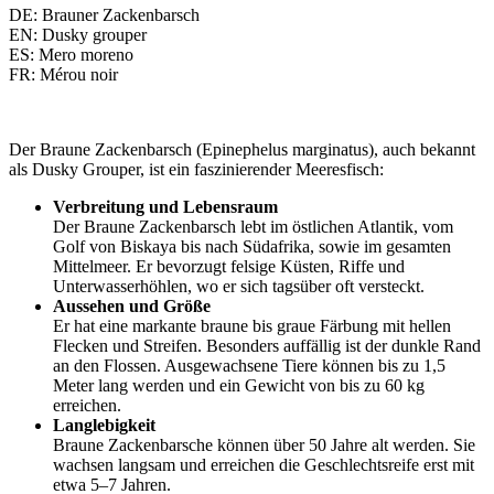
DE: Brauner Zackenbarsch
EN: Dusky grouper
ES: Mero moreno
FR: Mérou noir
Der Braune Zackenbarsch (Epinephelus marginatus), auch bekannt
als Dusky Grouper, ist ein faszinierender Meeresfisch:
Verbreitung und Lebensraum
Der Braune Zackenbarsch lebt im östlichen Atlantik, vom
Golf von Biskaya bis nach Südafrika, sowie im gesamten
Mittelmeer. Er bevorzugt felsige Küsten, Riffe und
Unterwasserhöhlen, wo er sich tagsüber oft versteckt.
Aussehen und Größe
Er hat eine markante braune bis graue Färbung mit hellen
Flecken und Streifen. Besonders auffällig ist der dunkle Rand
an den Flossen. Ausgewachsene Tiere können bis zu 1,5
Meter lang werden und ein Gewicht von bis zu 60 kg
erreichen.
Langlebigkeit
Braune Zackenbarsche können über 50 Jahre alt werden. Sie
wachsen langsam und erreichen die Geschlechtsreife erst mit
etwa 5–7 Jahren.