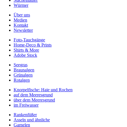
Stachelhäuter
Würmer
Über uns
Medien
Kontakt
Newsletter
Foto-Tauchgänge
Home-Deco & Prints
Shirts & More
Adobe Stock
Seegras
Braunalgen
Grünalgen
Rotalgen
Knorpelfische: Haie und Rochen
auf dem Meeresgrund
über dem Meeresgrund
im Freiwasser
Rankenfüßer
Asseln und ähnliche
Garnelen