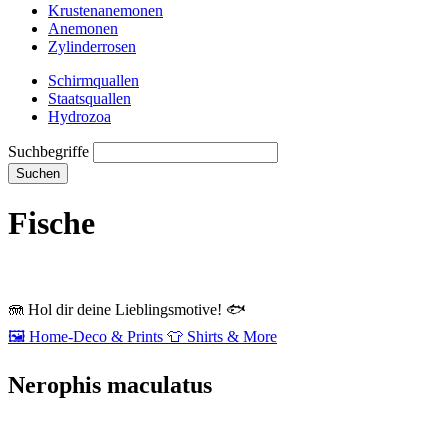
Krustenanemonen
Anemonen
Zylinderrosen
Schirmquallen
Staatsquallen
Hydrozoa
Suchbegriffe
Suchen
Fische
🪼
Hol dir deine Lieblingsmotive!
🐟
🖼️
Home‑Deco & Prints
👕
Shirts & More
Nerophis maculatus