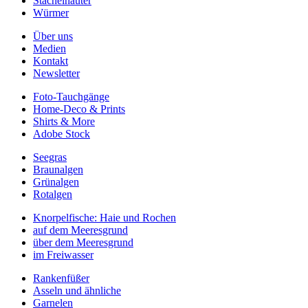
Stachelhäuter
Würmer
Über uns
Medien
Kontakt
Newsletter
Foto-Tauchgänge
Home-Deco & Prints
Shirts & More
Adobe Stock
Seegras
Braunalgen
Grünalgen
Rotalgen
Knorpelfische: Haie und Rochen
auf dem Meeresgrund
über dem Meeresgrund
im Freiwasser
Rankenfüßer
Asseln und ähnliche
Garnelen