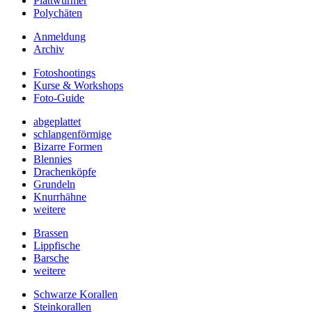
Plattwürmer
Polychäten
Anmeldung
Archiv
Fotoshootings
Kurse & Workshops
Foto-Guide
abgeplattet
schlangenförmige
Bizarre Formen
Blennies
Drachenköpfe
Grundeln
Knurrhähne
weitere
Brassen
Lippfische
Barsche
weitere
Schwarze Korallen
Steinkorallen