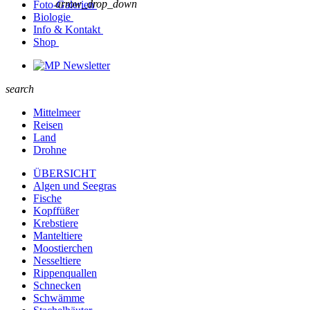
arrow_drop_down
Foto-Galerien
Biologie
Info & Kontakt
Shop
Newsletter
search
Mittelmeer
Reisen
Land
Drohne
ÜBERSICHT
Algen und Seegras
Fische
Kopffüßer
Krebstiere
Manteltiere
Moostierchen
Nesseltiere
Rippenquallen
Schnecken
Schwämme