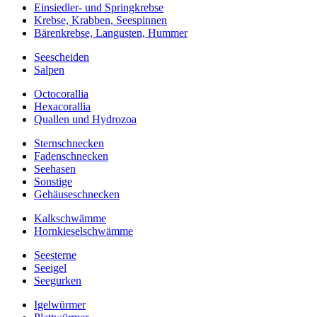
Einsiedler- und Springkrebse
Krebse, Krabben, Seespinnen
Bärenkrebse, Langusten, Hummer
Seescheiden
Salpen
Octocorallia
Hexacorallia
Quallen und Hydrozoa
Sternschnecken
Fadenschnecken
Seehasen
Sonstige
Gehäuseschnecken
Kalkschwämme
Hornkieselschwämme
Seesterne
Seeigel
Seegurken
Igelwürmer