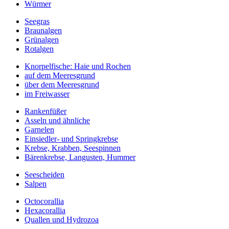
Würmer
Seegras
Braunalgen
Grünalgen
Rotalgen
Knorpelfische: Haie und Rochen
auf dem Meeresgrund
über dem Meeresgrund
im Freiwasser
Rankenfüßer
Asseln und ähnliche
Garnelen
Einsiedler- und Springkrebse
Krebse, Krabben, Seespinnen
Bärenkrebse, Langusten, Hummer
Seescheiden
Salpen
Octocorallia
Hexacorallia
Quallen und Hydrozoa