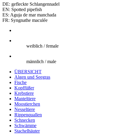
DE: gefleckte Schlangennadel
EN: Spotted pipefish
ES: Aguja de mar manchada
FR: Syngnathe maculée
weiblich / female
männlich / male
ÜBERSICHT
Algen und Seegras
Fische
Kopffüßer
Krebstiere
Manteltiere
Moostierchen
Nesseltiere
Rippenquallen
Schnecken
Schwämme
Stachelhäuter