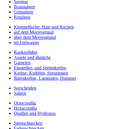
Seegras
Braunalgen
Grünalgen
Rotalgen
Knorpelfische: Haie und Rochen
auf dem Meeresgrund
über dem Meeresgrund
im Freiwasser
Rankenfüßer
Asseln und ähnliche
Garnelen
Einsiedler- und Springkrebse
Krebse, Krabben, Seespinnen
Bärenkrebse, Langusten, Hummer
Seescheiden
Salpen
Octocorallia
Hexacorallia
Quallen und Hydrozoa
Sternschnecken
Fadenschnecken