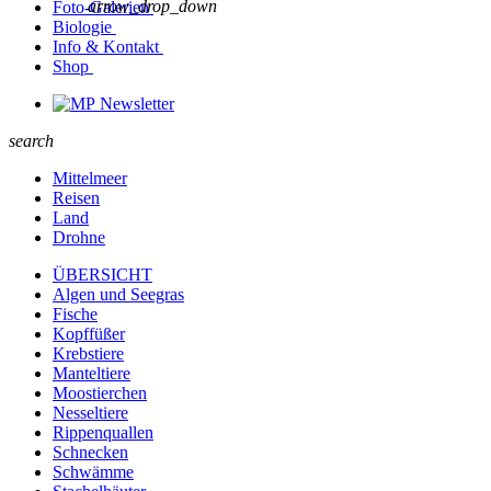
arrow_drop_down
Foto-Galerien
Biologie
Info & Kontakt
Shop
Newsletter
search
Mittelmeer
Reisen
Land
Drohne
ÜBERSICHT
Algen und Seegras
Fische
Kopffüßer
Krebstiere
Manteltiere
Moostierchen
Nesseltiere
Rippenquallen
Schnecken
Schwämme