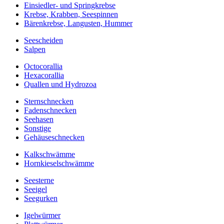
Einsiedler- und Springkrebse
Krebse, Krabben, Seespinnen
Bärenkrebse, Langusten, Hummer
Seescheiden
Salpen
Octocorallia
Hexacorallia
Quallen und Hydrozoa
Sternschnecken
Fadenschnecken
Seehasen
Sonstige
Gehäuseschnecken
Kalkschwämme
Hornkieselschwämme
Seesterne
Seeigel
Seegurken
Igelwürmer