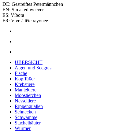
DE: Gestreiftes Petermännchen
EN: Streaked weever
ES: Víbora
FR: Vive à tête rayonée
ÜBERSICHT
Algen und Seegras
Fische
Kopffüßer
Krebstiere
Manteltiere
Moostierchen
Nesseltiere
Rippenquallen
Schnecken
Schwämme
Stachelhäuter
Würmer