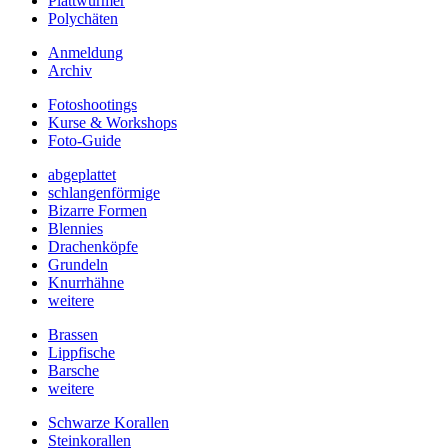
Plattwürmer
Polychäten
Anmeldung
Archiv
Fotoshootings
Kurse & Workshops
Foto-Guide
abgeplattet
schlangenförmige
Bizarre Formen
Blennies
Drachenköpfe
Grundeln
Knurrhähne
weitere
Brassen
Lippfische
Barsche
weitere
Schwarze Korallen
Steinkorallen