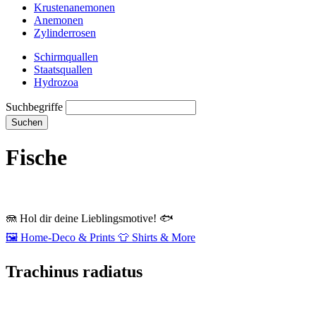
Krustenanemonen
Anemonen
Zylinderrosen
Schirmquallen
Staatsquallen
Hydrozoa
Suchbegriffe
Suchen
Fische
🪼
Hol dir deine Lieblingsmotive!
🐟
🖼️
Home‑Deco & Prints
👕
Shirts & More
Trachinus radiatus