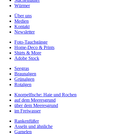
Stachelhäuter
Würmer
Über uns
Medien
Kontakt
Newsletter
Foto-Tauchgänge
Home-Deco & Prints
Shirts & More
Adobe Stock
Seegras
Braunalgen
Grünalgen
Rotalgen
Knorpelfische: Haie und Rochen
auf dem Meeresgrund
über dem Meeresgrund
im Freiwasser
Rankenfüßer
Asseln und ähnliche
Garnelen