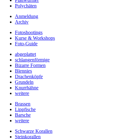
Plattwürmer
Polychäten
Anmeldung
Archiv
Fotoshootings
Kurse & Workshops
Foto-Guide
abgeplattet
schlangenförmige
Bizarre Formen
Blennies
Drachenköpfe
Grundeln
Knurrhähne
weitere
Brassen
Lippfische
Barsche
weitere
Schwarze Korallen
Steinkorallen