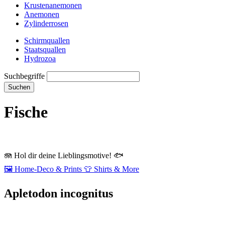
Krustenanemonen
Anemonen
Zylinderrosen
Schirmquallen
Staatsquallen
Hydrozoa
Suchbegriffe
Suchen
Fische
🪼
Hol dir deine Lieblingsmotive!
🐟
🖼️
Home‑Deco & Prints
👕
Shirts & More
Apletodon incognitus