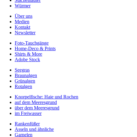
Stachelhäuter
Würmer
Über uns
Medien
Kontakt
Newsletter
Foto-Tauchgänge
Home-Deco & Prints
Shirts & More
Adobe Stock
Seegras
Braunalgen
Grünalgen
Rotalgen
Knorpelfische: Haie und Rochen
auf dem Meeresgrund
über dem Meeresgrund
im Freiwasser
Rankenfüßer
Asseln und ähnliche
Garnelen