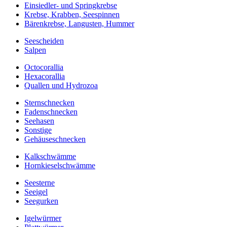
Einsiedler- und Springkrebse
Krebse, Krabben, Seespinnen
Bärenkrebse, Langusten, Hummer
Seescheiden
Salpen
Octocorallia
Hexacorallia
Quallen und Hydrozoa
Sternschnecken
Fadenschnecken
Seehasen
Sonstige
Gehäuseschnecken
Kalkschwämme
Hornkieselschwämme
Seesterne
Seeigel
Seegurken
Igelwürmer