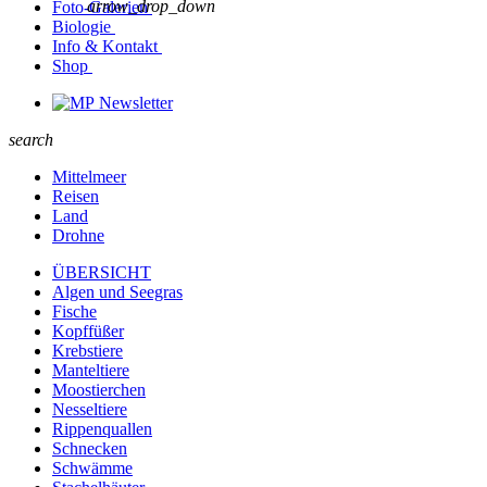
arrow_drop_down
Foto-Galerien
Biologie
Info & Kontakt
Shop
Newsletter
search
Mittelmeer
Reisen
Land
Drohne
ÜBERSICHT
Algen und Seegras
Fische
Kopffüßer
Krebstiere
Manteltiere
Moostierchen
Nesseltiere
Rippenquallen
Schnecken
Schwämme