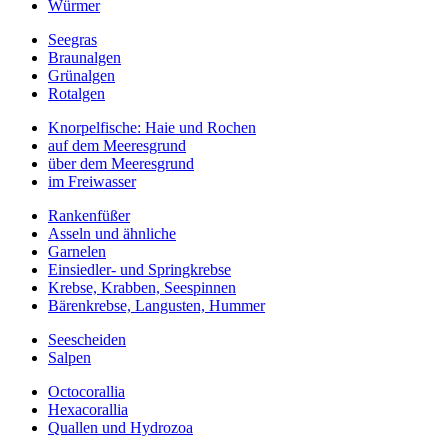
Würmer
Seegras
Braunalgen
Grünalgen
Rotalgen
Knorpelfische: Haie und Rochen
auf dem Meeresgrund
über dem Meeresgrund
im Freiwasser
Rankenfüßer
Asseln und ähnliche
Garnelen
Einsiedler- und Springkrebse
Krebse, Krabben, Seespinnen
Bärenkrebse, Langusten, Hummer
Seescheiden
Salpen
Octocorallia
Hexacorallia
Quallen und Hydrozoa