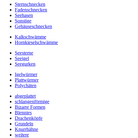
Sternschnecken
Fadenschnecken
Seehasen
Sonstige
Gehäuseschnecken
Kalkschwämme
Hornkieselschwämme
Seesterne
Seeigel
Seegurken
Igelwürmer
Plattwürmer
Polychäten
abgeplattet
schlangenförmige
Bizarre Formen
Blennies
Drachenköpfe
Grundeln
Knurrhähne
weitere