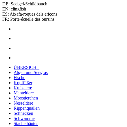
DE: Seeigel-Schildbauch
EN: clingfish
ES: Aixafa-roques dels eriçons
FR: Porte-écuelle des oursins
ÜBERSICHT
Algen und Seegras
Fische
Kopffüßer
Krebstiere
Manteltiere
Moostierchen
Nesseltiere
Rippenquallen
Schnecken
Schwämme
Stachelhäuter