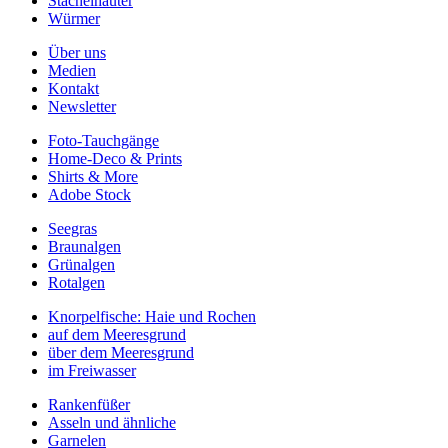
Stachelhäuter
Würmer
Über uns
Medien
Kontakt
Newsletter
Foto-Tauchgänge
Home-Deco & Prints
Shirts & More
Adobe Stock
Seegras
Braunalgen
Grünalgen
Rotalgen
Knorpelfische: Haie und Rochen
auf dem Meeresgrund
über dem Meeresgrund
im Freiwasser
Rankenfüßer
Asseln und ähnliche
Garnelen