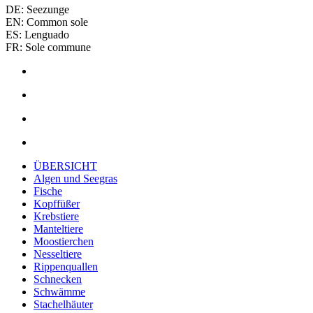
DE: Seezunge
EN: Common sole
ES: Lenguado
FR: Sole commune
ÜBERSICHT
Algen und Seegras
Fische
Kopffüßer
Krebstiere
Manteltiere
Moostierchen
Nesseltiere
Rippenquallen
Schnecken
Schwämme
Stachelhäuter