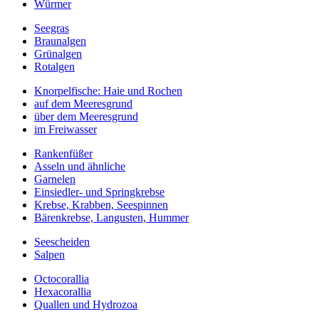
Würmer
Seegras
Braunalgen
Grünalgen
Rotalgen
Knorpelfische: Haie und Rochen
auf dem Meeresgrund
über dem Meeresgrund
im Freiwasser
Rankenfüßer
Asseln und ähnliche
Garnelen
Einsiedler- und Springkrebse
Krebse, Krabben, Seespinnen
Bärenkrebse, Langusten, Hummer
Seescheiden
Salpen
Octocorallia
Hexacorallia
Quallen und Hydrozoa