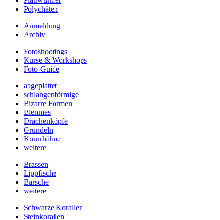
Plattwürmer
Polychäten
Anmeldung
Archiv
Fotoshootings
Kurse & Workshops
Foto-Guide
abgeplattet
schlangenförmige
Bizarre Formen
Blennies
Drachenköpfe
Grundeln
Knurrhähne
weitere
Brassen
Lippfische
Barsche
weitere
Schwarze Korallen
Steinkorallen