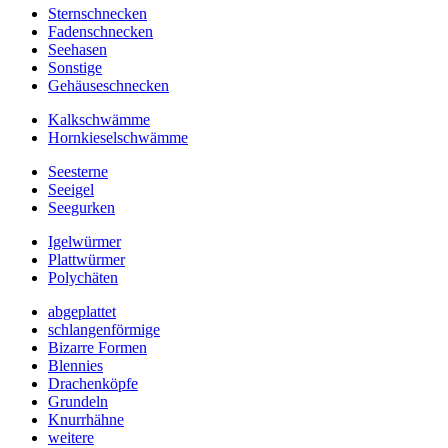
Sternschnecken
Fadenschnecken
Seehasen
Sonstige
Gehäuseschnecken
Kalkschwämme
Hornkieselschwämme
Seesterne
Seeigel
Seegurken
Igelwürmer
Plattwürmer
Polychäten
abgeplattet
schlangenförmige
Bizarre Formen
Blennies
Drachenköpfe
Grundeln
Knurrhähne
weitere