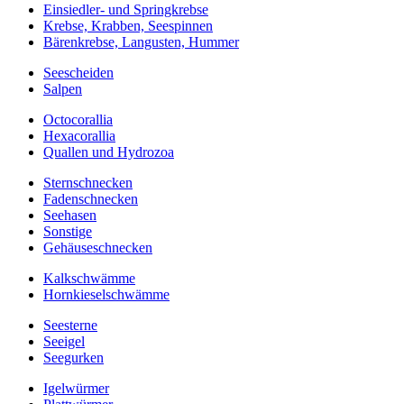
Einsiedler- und Springkrebse
Krebse, Krabben, Seespinnen
Bärenkrebse, Langusten, Hummer
Seescheiden
Salpen
Octocorallia
Hexacorallia
Quallen und Hydrozoa
Sternschnecken
Fadenschnecken
Seehasen
Sonstige
Gehäuseschnecken
Kalkschwämme
Hornkieselschwämme
Seesterne
Seeigel
Seegurken
Igelwürmer