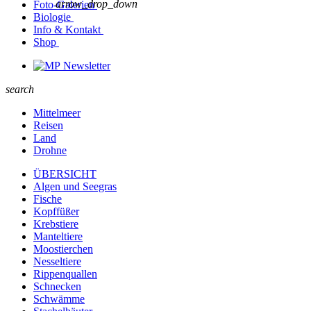
arrow_drop_down
Foto-Galerien
Biologie
Info & Kontakt
Shop
Newsletter
search
Mittelmeer
Reisen
Land
Drohne
ÜBERSICHT
Algen und Seegras
Fische
Kopffüßer
Krebstiere
Manteltiere
Moostierchen
Nesseltiere
Rippenquallen
Schnecken
Schwämme