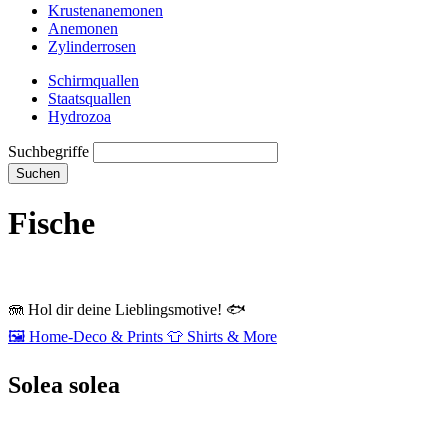
Krustenanemonen
Anemonen
Zylinderrosen
Schirmquallen
Staatsquallen
Hydrozoa
Suchbegriffe
Suchen
Fische
🪼
Hol dir deine Lieblingsmotive!
🐟
🖼️
Home‑Deco & Prints
👕
Shirts & More
Solea solea